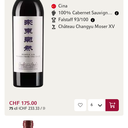
Cina
100% Cabernet Sauvignon
Falstaff 93/100
Château Changyu Moser XV
CHF 175.00
Aggiungi
75 cl
(CHF 233.33 / l)