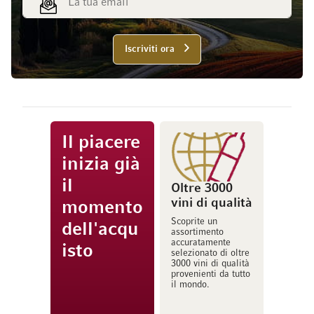
Iscriviti ora
Il piacere
inizia già
il
Oltre 3000
vini di qualità
momento
Scoprite un
dell'acqu
assortimento
accuratamente
isto
selezionato di oltre
3000 vini di qualità
provenienti da tutto
il mondo.