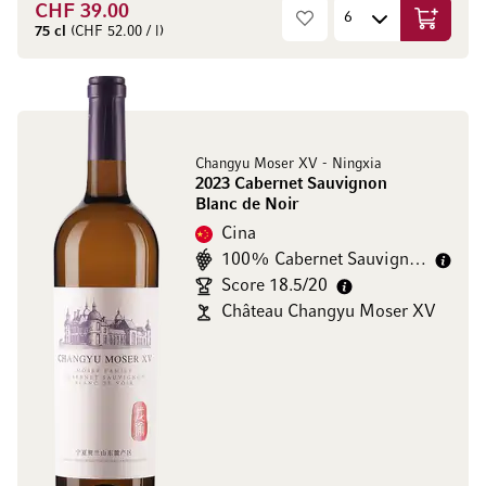
CHF 39.00
Aggiungi
75 cl
(CHF 52.00 / l)
Changyu Moser XV - Ningxia
2023 Cabernet Sauvignon
Blanc de Noir
Cina
100% Cabernet Sauvignon
Score 18.5/20
Château Changyu Moser XV