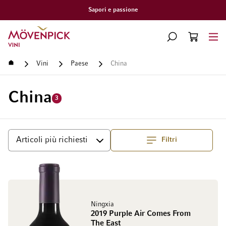
Consegna gratuita a partire d
Vai alla Home Page
CERCA
CART
Minicart
Home
Vini
Paese
China
China
3
Filtri
Superiore
Ordina per
Ningxia
2019 Purple Air Comes From
The East