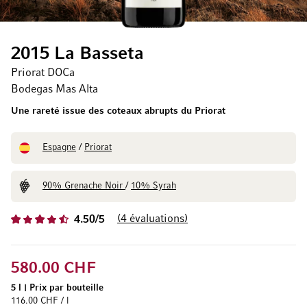
2015 La Basseta
Priorat DOCa
Bodegas Mas Alta
Une rareté issue des coteaux abrupts du Priorat
Espagne
/
Priorat
90% Grenache Noir
/
10% Syrah
4
évaluations
4.50/5
580.00 CHF
5 l
|
Prix par bouteille
116.00 CHF / l