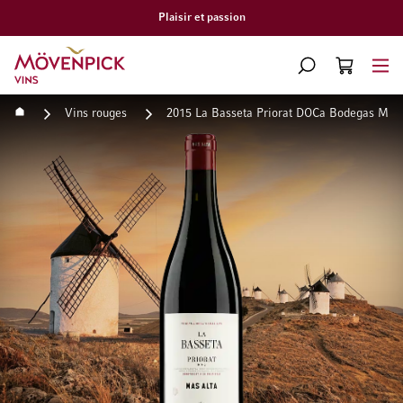
Plaisir et passion
Aller à la page d'accueil
CHERCHER
PANIER
Minicart
Accueil
Vins rouges
2015 La Basseta Priorat DOCa Bodegas Mas 
Passer à la fin de la galerie d’images
Passer au début de la Gale