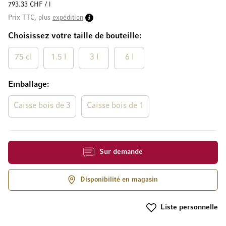
793.33 CHF / l
Prix TTC, plus
expédition
Choisissez votre taille de bouteille
75 cl
1.5 l
3 l
6 l
Emballage
Caisse bois de 3
Caisse bois de 1
Sur demande
Disponibilité en magasin
Liste personnelle