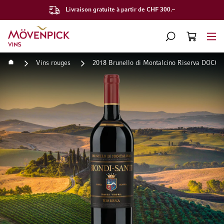
Livraison gratuite à partir de CHF 300.–
Aller à la page d'accueil
CHERCHER
PANIER
Minicart
Accueil
Vins rouges
2018 Brunello di Montalcino Riserva DOCG T
Passer à la fin de la galerie d’images
Passer au début de la Gale