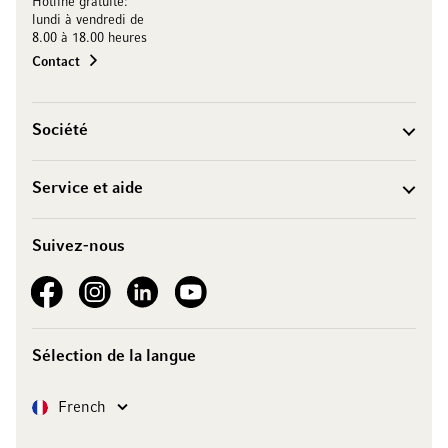
Hotline gratuite:
lundi à vendredi de
8.00 à 18.00 heures
Contact
Société
Service et aide
Suivez-nous
See our Facebook
See our Instagram account
See our LinkedIn
See our YouTube channel
Sélection de la langue
Langue
French