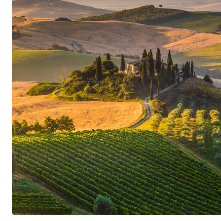
bouche. Afin de refléter cette origine de la mani
Stefano Frascolla travaille délibérément dans le
une part importante de travail manuel dans le v
et une vinification avec un minimum d’interventi
grande profondeur, d’une grande clarté et d’une
reflètent aussi bien leur origine que leur classe 