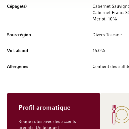
Cépage(s)
Cabernet Sauvign
Cabernet Franc: 
Merlot: 10%
Sous-région
Divers Toscane
Vol. alcool
15.0%
Allergènes
Contient des sulfit
Profil aromatique
Rouge rubis avec des accents
grenats. Un bouquet