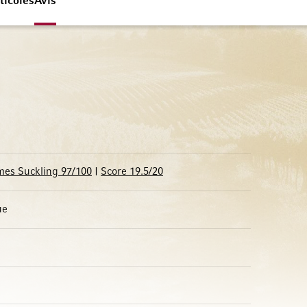
ticoles
Avis
mes Suckling 97/100
|
Score 19.5/20
ue