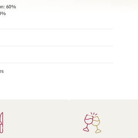
on: 60%
30%
es