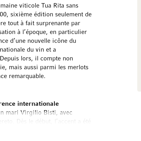
omaine viticole Tua Rita sans
000, sixième édition seulement de
e tout à fait surprenante par
ation à l’époque, en particulier
nce d’une nouvelle icône du
rnationale du vin et a
Depuis lors, il compte non
ie, mais aussi parmi les merlots
nce remarquable.
ence internationale
n mari Virgilio Bisti, avec
eto. Dès le début, l’accent a été
che qui a permis au domaine
es ans sans perdre son caractère