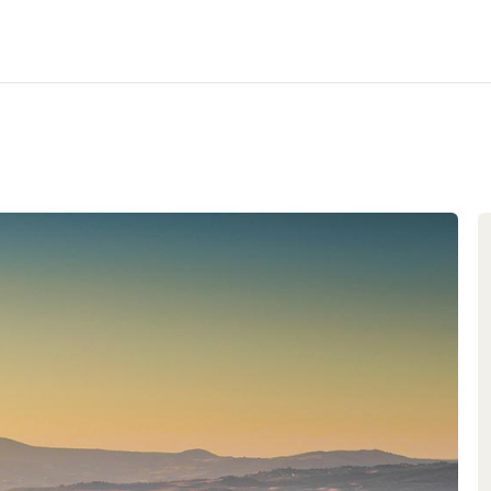
n 30 hectares de vignobles. La
par le gendre Stefano Frascolla,
 le vignoble que dans la cave, et
 et une maîtrise technique hors
llifères toscanes
 la petite ville de Suvereto,
les Colline Metallifere, une
ge pour sa richesse en minerais.
le caractère des terroirs: Sur des
s caillouteux et rocheux qui
centration en oligo-éléments
yle précis et minéral, souvent
 et d’une subtile nuance salée en