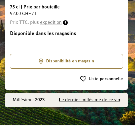
75 cl
|
Prix par bouteille
92.00 CHF / l
Prix TTC, plus
expédition
 la Galerie d’images
Disponible dans les magasins
Disponibilité en magasin
Liste personnelle
Millésime:
2023
Le dernier millésime de ce vin