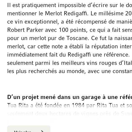
Il est pratiquement impossible d’écrire sur le d
mentionner le Merlot Redigaffi. Le millésime 2
ce vin exceptionnel, a été récompensé de manièr
Robert Parker avec 100 points, ce qui a fait sens
pour un merlot pur de Toscane. Ce fut la naissa
merlot, car cette note a établi la réputation inte
immédiatement fait du Redigaffi une référence. 
seulement parmi les meilleurs vins rouges d’Ital
les plus recherchés au monde, avec une consta
D’un projet mené dans un garage à une référ
Tua Rita a été fondée en 1984 par Rita Tua et so
seulement deux hectares de vignes près de Suver
mis sur une qualité sans compromis, une appro
viticole de se développer régulièrement au fil d