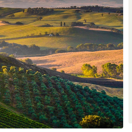
ère la plus authentique possible,
 style d’une manufacture: avec
ignoble, des vendanges sélectives
ons. Il en résulte des vins d’une
 grande tension intérieure, qui
internationale.