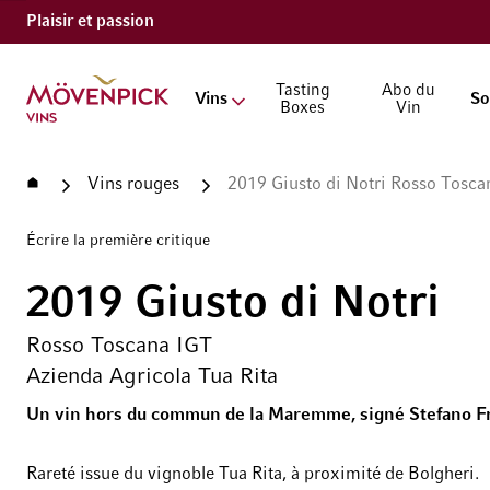
Plaisir et passion
Aller à la page d'accueil
Tasting
Abo du
Vins
So
Boxes
Vin
Accueil
Vins rouges
2019 Giusto di Notri Rosso Tosca
Écrire la première critique
2019 Giusto di Notri
Rosso Toscana IGT
Azienda Agricola Tua Rita
Un vin hors du commun de la Maremme, signé Stefano Fr
Rareté issue du vignoble Tua Rita, à proximité de Bolgheri.