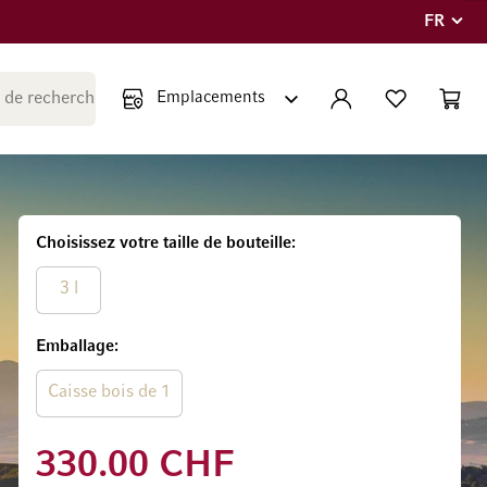
FR
Langue
Fermer la recherche
COMPTE
LISTE PERSONNE
PANIE
Minicar
Choisissez votre taille de bouteille
3 l
Emballage
Caisse bois de 1
330.00 CHF