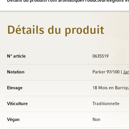
Détails du produit
Profil aromatique
Producteur
Régions vi
Détails du produit
Caractéristiques
N° article
0635519
Notation
Parker 97/100 |
Ja
Elevage
18 Mois en Barriq
Viticulture
Traditionnelle
Végan
Non