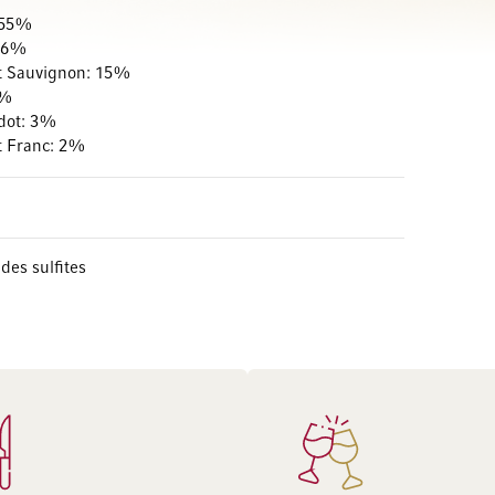
 55%
 16%
t Sauvignon: 15%
9%
rdot: 3%
t Franc: 2%
des sulfites