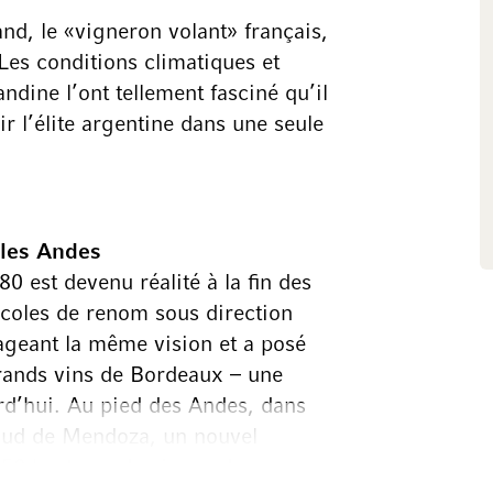
d, le «vigneron volant» français,
Les conditions climatiques et
dine l’ont tellement fasciné qu’il
r l’élite argentine dans une seule
 les Andes
80 est devenu réalité à la fin des
icoles de renom sous direction
tageant la même vision et a posé
grands vins de Bordeaux – une
rd’hui. Au pied des Andes, dans
 sud de Mendoza, un nouvel
 850 hectares de vignes. La