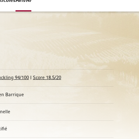
ticoles
Avis
4
ckling 94/100
|
Score 18.5/20
en Barrique
nelle
ifié