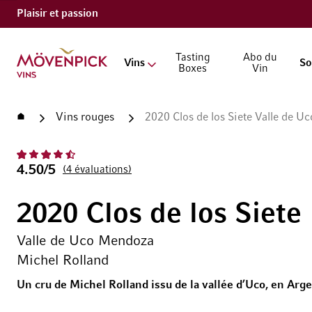
Plaisir et passion
Aller à la page d'accueil
Tasting
Abo du
Vins
So
Boxes
Vin
Accueil
Vins rouges
2020 Clos de los Siete Valle de 
4.50/5
4
évaluations
2020 Clos de los Siete
Valle de Uco Mendoza
Michel Rolland
Un cru de Michel Rolland issu de la vallée d’Uco, en Arg