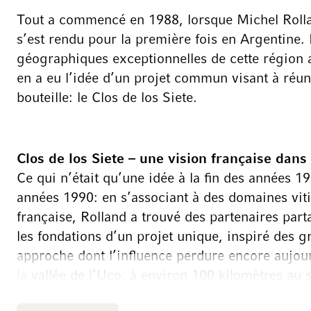
Tout a commencé en 1988, lorsque Michel Rollan
s’est rendu pour la première fois en Argentine. 
géographiques exceptionnelles de cette région an
en a eu l’idée d’un projet commun visant à réuni
bouteille: le Clos de los Siete.
Clos de los Siete – une vision française dans
Ce qui n’était qu’une idée à la fin des années 19
années 1990: en s’associant à des domaines vit
française, Rolland a trouvé des partenaires par
les fondations d’un projet unique, inspiré des 
approche dont l’influence perdure encore aujou
la vallée de l’Uco, à environ 100 kilomètres au
univers viticole a vu le jour à Vista Flores, sur