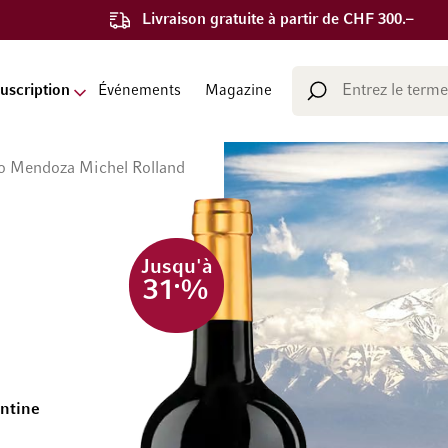
Livraison gratuite à partir de CHF 300.–
Chercher
uscription
Événements
Magazine
Chercher
Uco Mendoza Michel Rolland
Jusqu'à
31
%
entine