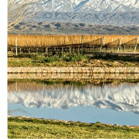
journées chaudes et les nuits fraîches marquent l
développement de la couleur et de l’acidité.
Les vignobles sont situés à environ 1 200 mètres 
manière d’un grand vin de Bordeaux. Grâce à le
les vignes bénéficient d’un ensoleillement optim
plantation élevée assure de l’ombre et un équili
que l’éclaircissage régulier de la canopée, les 
des rendements et la récolte manuelle garantisse
vignoble. Aujourd’hui, quatre des sept familles 
le cœur du projet : Bodega Monteviejo, Cuvel
et Bodega Rolland. Elles sont toutes liées par un
Siete.