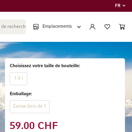
FR
Langue
Fermer la recherche
COMPTE
LISTE PERSONNE
PANIE
Minicar
Choisissez votre taille de bouteille
1.5 l
Emballage
Caisse bois de 1
59.00 CHF