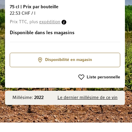
75 cl
|
Prix par bouteille
22.53 CHF / l
Prix TTC, plus
expédition
 la Galerie d’images
Disponible dans les magasins
Disponibilité en magasin
Liste personnelle
Millésime:
2022
Le dernier millésime de ce vin