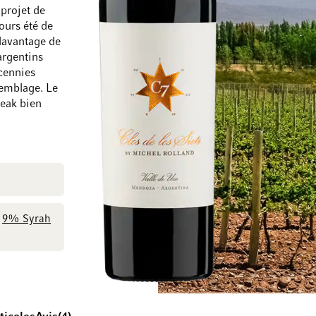
 projet de
ours été de
davantage de
argentins
Passer à la fin de la galerie d’images
Passer au début de
écennies
semblage. Le
teak bien
9% Syrah
/