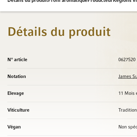
Détails du produit
Profil aromatique
Producteur
Régions vi
Détails du produit
Caractéristiques
N° article
0627520
Notation
James Su
Elevage
11 Mois 
Viticulture
Tradition
Végan
Non spéc