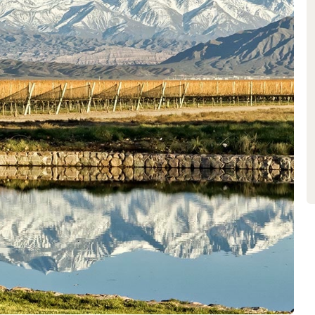
es raisins et favorisent le
d’altitude et sont cultivés à la
ur exposition sud et sud-ouest,
al, tandis que la densité de
bre naturel. Des mesures telles
vendanges en vert, la réduction
nt une qualité optimale dès le
fondatrices d’origine constituent
ier Los Andes, Bodega DiamAndes
 seul et unique vin: le Clos de los