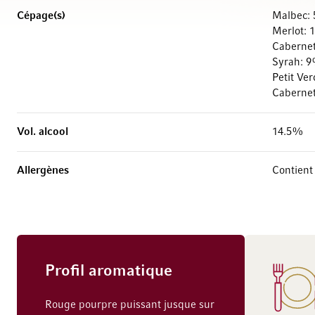
Cépage(s)
Malbec:
Merlot:
Caberne
Syrah: 
Petit Ve
Caberne
Vol. alcool
14.5%
Allergènes
Contient 
Profil aromatique
Rouge pourpre puissant jusque sur