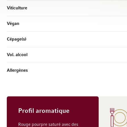
Viticulture
Végan
Cépage(s)
Vol. alcool
Allergènes
Profil aromatique
Rouge pourpre saturé avec des