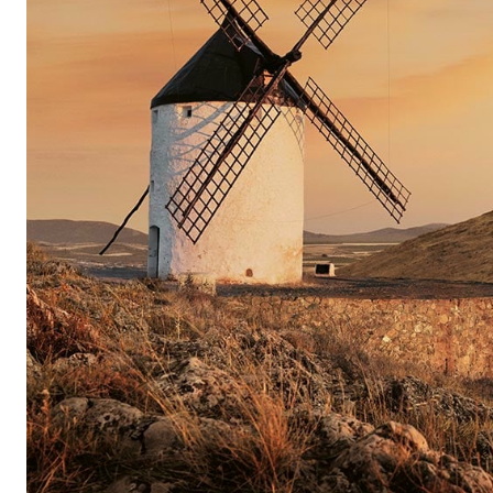
nombreux domaines viticoles de renom, la ferm
s’effectue d’abord dans des cuves en béton; les 
touche finale grâce à un élevage dans les meille
confèrent à ces crus expressifs une structure t
Petite production, grands vins
La gamme du domaine Mas Alta comprend une s
rouges qui séduisent rien que par leur couleur 
profondément sombre. Dès le vin d’entrée de g
extraordinaire et le charme flatteur des vins de
qualité exceptionnelle. Les cuvées Artigas, Cir
ensuite le plaisir de vin en vin en termes d’épic
de manière impressionnante. Le vin haut de ga
est une expérience unique et fait sans aucun dou
région. De plus, le domaine Mas Alta possède un
l’Artigas Blanco est une spécialité rare issue 
Macabeao et Pedro Ximenez, dont le goût rappel