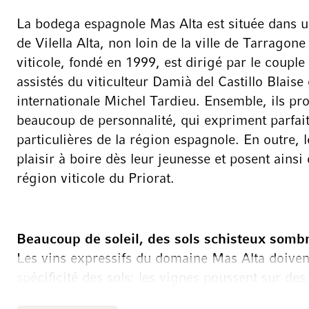
La bodega espagnole Mas Alta est située dans u
de Vilella Alta, non loin de la ville de Tarrago
viticole, fondé en 1999, est dirigé par le couple
assistés du viticulteur Damià del Castillo Blai
internationale Michel Tardieu. Ensemble, ils pro
beaucoup de personnalité, qui expriment parfait
particulières de la région espagnole. En outre, 
plaisir à boire dès leur jeunesse et posent ains
région viticole du Priorat.
Beaucoup de soleil, des sols schisteux sombr
Les vins expressifs du domaine Mas Alta doivent 
spécificité des sols: les vignes poussent sur des 
qui offrent non seulement un bon ancrage aux r