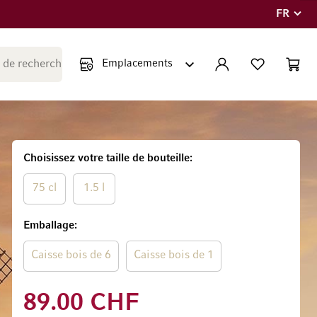
FR
Langue
Fermer la recherche
COMPTE
LISTE PERSONNE
PANIE
Minicar
Choisissez votre taille de bouteille
75 cl
1.5 l
Emballage
Caisse bois de 6
Caisse bois de 1
89.00 CHF