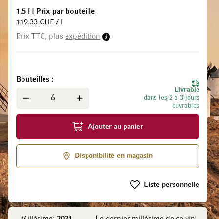
1.5 l
|
Prix par bouteille
119.33 CHF / l
Prix TTC, plus
expédition
 la Galerie d’images
Bouteilles
Livrable
dans les 2 à 3 jours
ouvrables
Ajouter au panier
Disponibilité en magasin
Liste personnelle
Millésime:
2021
Le dernier millésime de ce vin