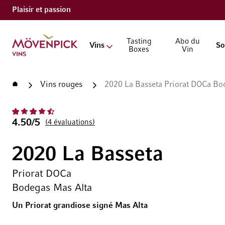
Plaisir et passion
Aller à la page d'accueil
Tasting
Abo du
Vins
So
Boxes
Vin
Accueil
Vins rouges
2020 La Basseta Priorat DOCa Bo
4.50/5
4
évaluations
2020 La Basseta
Priorat DOCa
Bodegas Mas Alta
Un Priorat grandiose signé Mas Alta