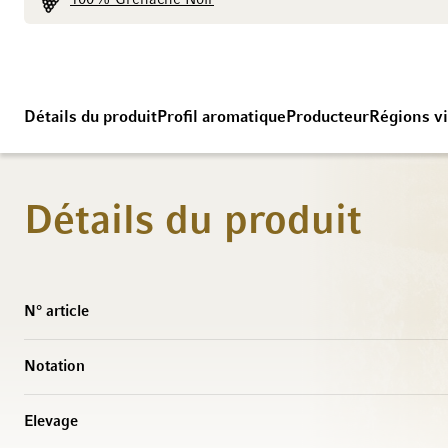
100% Grenache Noir
Détails du produit
Profil aromatique
Producteur
Régions vi
Détails du produit
Caractéristiques
N° article
Notation
Elevage