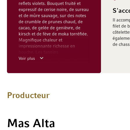
reflets violets. Bouquet fruité et
expressif de cerise noire, de sureau
S'acc
et de mûre sauvage, sur des notes
Il accom
de crumble de prunes chaud, de
filet de 
cacao, de gelée de genièvre, de
côtelett
kirsch et de fève de moka torréfiée.
égalemen
Magnifique chaleur et
de chass
impressionnante richesse en
bouche. Les tannins
magistralement intégrés se marient
Voir plus
à la jolie acidité dans une texture
douce et veloutée. La minéralité
schisteuse typique de la région et
les délicats arômes toastés
s’unissent dans un équilibre
Producteur
parfait.
Mas Alta