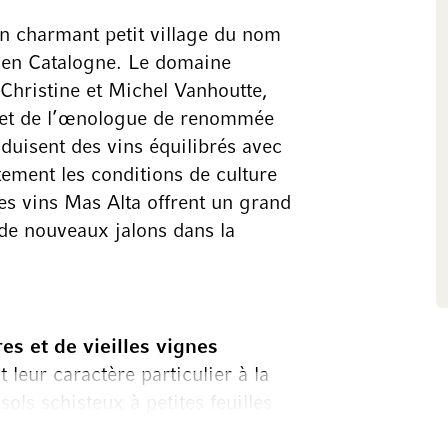
n charmant petit village du nom
ne en Catalogne. Le domaine
 Christine et Michel Vanhoutte,
se et de l’œnologue de renommée
duisent des vins équilibrés avec
ement les conditions de culture
les vins Mas Alta offrent un grand
i de nouveaux jalons dans la
es et de vieilles vignes
leur caractère particulier à la
sols schisteux à petites feuilles
acines, mais permettent