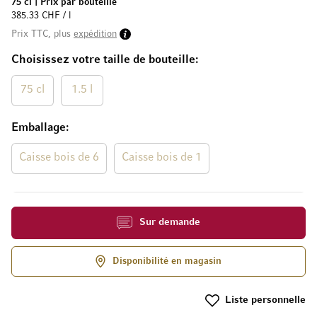
75 cl
|
Prix par bouteille
385.33 CHF / l
Prix TTC, plus
expédition
Choisissez votre taille de bouteille
75 cl
1.5 l
Emballage
Caisse bois de 6
Caisse bois de 1
Sur demande
Disponibilité en magasin
Liste personnelle