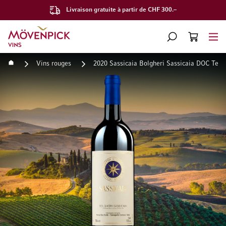
Livraison gratuite à partir de CHF 300.–
Aller à la page d'accueil
CHERCHER
PANIER
Minicart
Accueil
Vins rouges
2020 Sassicaia Bolgheri Sassicaia DOC Tenu
Passer à la fin de la galerie d’images
Passer au début de la Gale