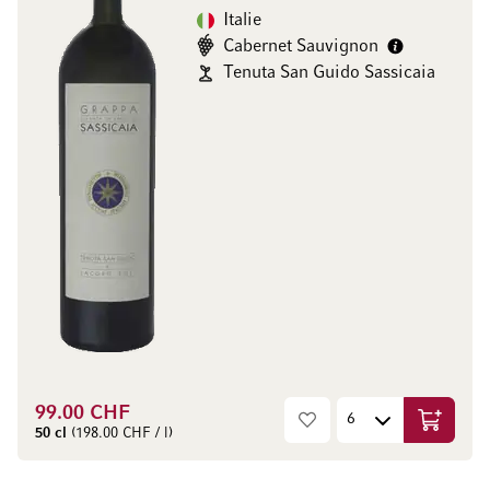
Italie
Cabernet Sauvignon
Tenuta San Guido Sassicaia
99.00 CHF
Ajouter 
50 cl
(198.00 CHF / l)