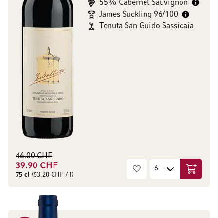
55% Cabernet Sauvignon
James Suckling 96/100
Tenuta San Guido Sassicaia
46.00 CHF
39.90 CHF
Ajouter 
75 cl
(53.20 CHF / l)