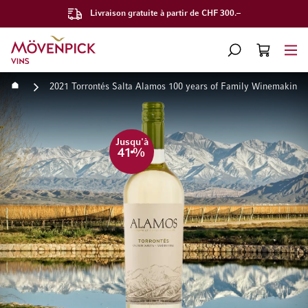
Livraison gratuite à partir de CHF 300.–
Aller à la page d'accueil
CHERCHER
PANIER
Minicart
Accueil
2021 Torrontés Salta Alamos 100 years of Family Winemaking
Passer à la fin de la galerie d’images
Passer au début de la Gale
Jusqu'à
41
%