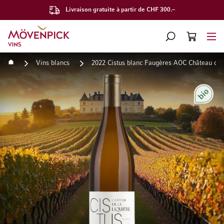
Livraison gratuite à partir de CHF 300.–
Aller à la page d'accueil
CHERCHER
PANIER
Minicart
Accueil
Vins blancs
2022 Cistus blanc Faugères AOC Château de l
Passer à la fin de la galerie d’images
Passer au début de la Gale
Bio