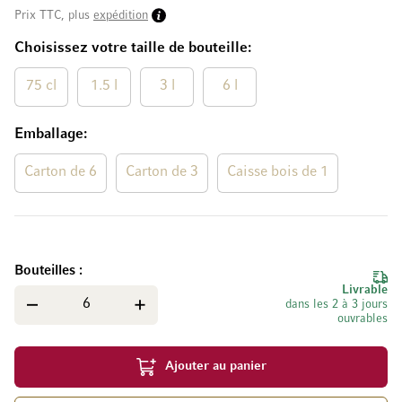
Prix TTC, plus
expédition
Choisissez votre taille de bouteille
75 cl
1.5 l
3 l
6 l
Emballage
Carton de 6
Carton de 3
Caisse bois de 1
Bouteilles
Livrable
dans les 2 à 3 jours
ouvrables
Ajouter au panier