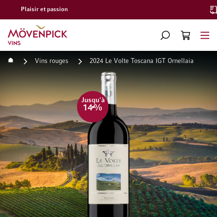
Livraison gratuite à partir de CHF 300.–
Aller à la page d'accueil
CHERCHER
PANIER
Minicart
Accueil
Vins rouges
2024 Le Volte Toscana IGT Ornellaia
Passer à la fin de la galerie d’images
Passer au début de la Gale
Jusqu'à
14
%