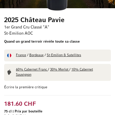
2025 Château Pavie
1er Grand Cru Classé "A"
St-Emilion AOC
Quand un grand terroir révèle toute sa classe
France
/
Bordeaux
/
St-Emilion & Satellites
60% Cabernet Franc
/
30% Merlot
/
10% Cabernet
Sauvignon
Écrire la première critique
181.60 CHF
75 cl
|
Prix par bouteille