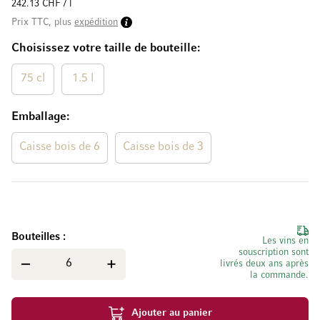
242.13 CHF / l
Prix TTC, plus
expédition
Choisissez votre taille de bouteille
75 cl
1.5 l
Emballage
Caisse bois de 6
Caisse bois de 3
Bouteilles
Les vins en
souscription sont
livrés deux ans après
la commande.
Ajouter au panier