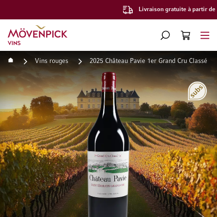
Livraison gratuite à partir de CHF 300.–
Aller à la page d'accueil
CHERCHER
PANIER
Minicart
Accueil
Vins rouges
2025 Château Pavie 1er Grand Cru Classé "
Passer à la fin de la galerie d’images
Passer au début de la Gale
Abonn