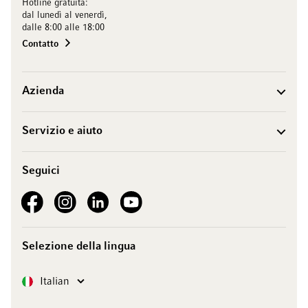
Hotline gratuita:
dal lunedì al venerdì,
dalle 8:00 alle 18:00
Contatto
Azienda
Servizio e aiuto
Seguici
See our Facebook
See our Instagram account
See our LinkedIn
See our YouTube channel
Selezione della lingua
Lingua
Italian