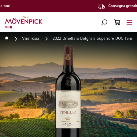
Consegna gratuita a partire da CHF 300.–
Vai alla Home Page
CERCA
CART
Minicart
Home
Vini rossi
2022 Ornellaia Bolgheri Superiore DOC Tenuta 
Vai alla fine della galleria di immagini
Vai all'inizio della galleri