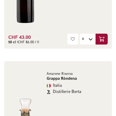
CHF 43.00
Aggiungi
50 cl
(CHF 86.00 / l)
Amarone Riserva
Grappa Ròndena
Italia
Distillerie Berta