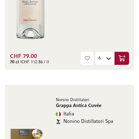
CHF 79.00
Aggiungi
70 cl
(CHF 112.86 / l)
Nonino Distillatori
Grappa Antica Cuvée
Italia
Nonino Distillatori Spa