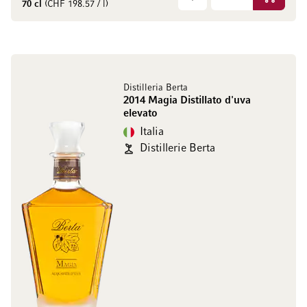
Aggiungi
70 cl
(CHF 198.57 / l)
Distilleria Berta
2014 Magia Distillato d'uva
elevato
Italia
Distillerie Berta