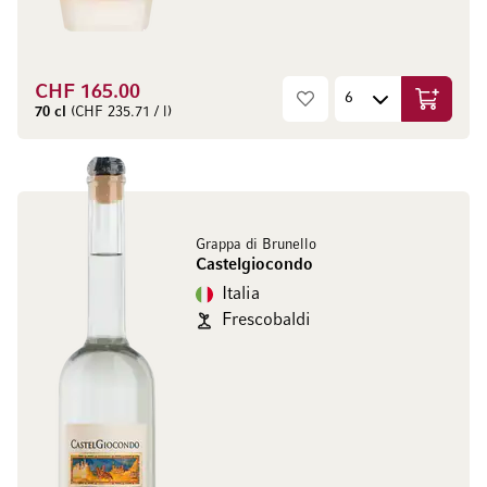
CHF 165.00
Aggiungi
70 cl
(CHF 235.71 / l)
Grappa di Brunello
Castelgiocondo
Italia
Frescobaldi