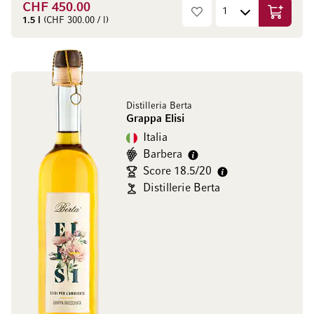
CHF 450.00
Aggiungi
1.5 l
(CHF 300.00 / l)
Distilleria Berta
Grappa Elisi
Italia
Barbera
Score 18.5/20
Distillerie Berta