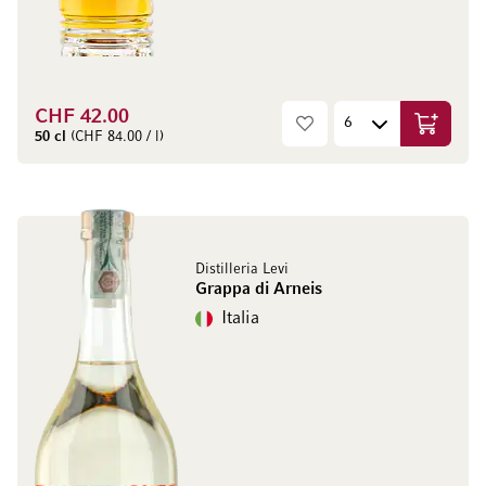
CHF 42.00
Aggiungi
50 cl
(CHF 84.00 / l)
Distilleria Levi
Grappa di Arneis
Italia