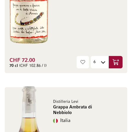
CHF 72.00
Aggiungi
70 cl
(CHF 102.86 / l)
Distilleria Levi
Grappa Ambrata di
Nebbiolo
Italia