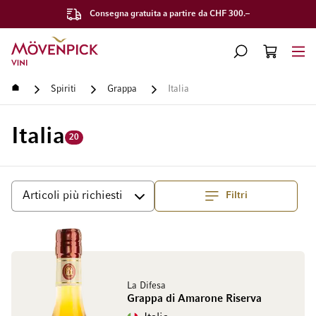
Consegna gratuita a partire da CHF 300.–
Vai alla Home Page
CERCA
CART
Minicart
Home
Spiriti
Grappa
Italia
Italia
20
Filtri
Superiore
Ordina per
La Difesa
Grappa di Amarone Riserva