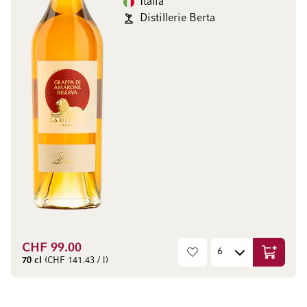
Italia
Distillerie Berta
CHF 99.00
Aggiungi
70 cl
(CHF 141.43 / l)