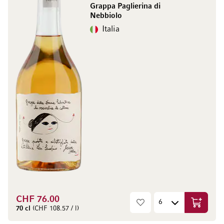
Grappa Paglierina di
Nebbiolo
Italia
CHF 76.00
Aggiungi
70 cl
(CHF 108.57 / l)