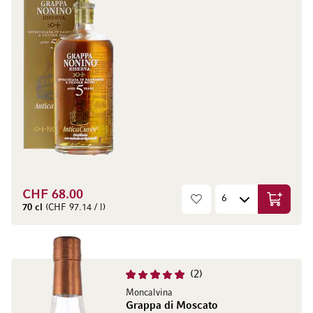
CHF 68.00
Aggiungi
70 cl
(CHF 97.14 / l)
2
Moncalvina
Grappa di Moscato