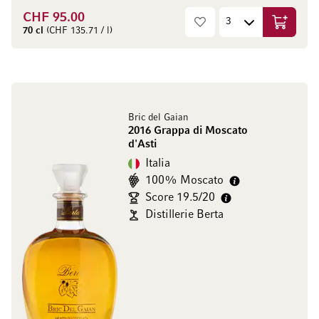
CHF 95.00
Aggiungi
70 cl
(CHF 135.71 / l)
Bric del Gaian
2016 Grappa di Moscato
d'Asti
Italia
100% Moscato
Score 19.5/20
Distillerie Berta