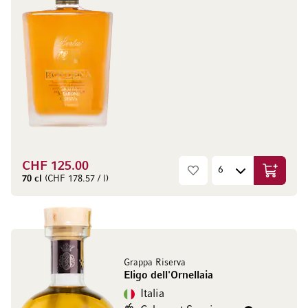
CHF 125.00
Aggiungi
70 cl
(CHF 178.57 / l)
Grappa Riserva
Eligo dell'Ornellaia
Italia