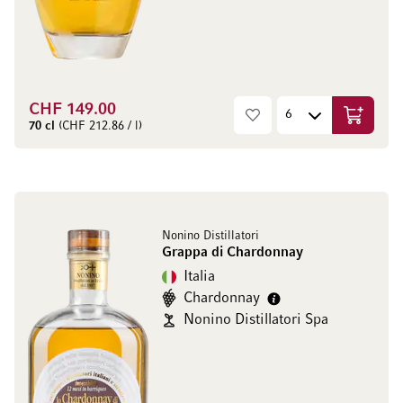
CHF 149.00
Aggiungi
70 cl
(CHF 212.86 / l)
Nonino Distillatori
Grappa di Chardonnay
Italia
Chardonnay
Nonino Distillatori Spa