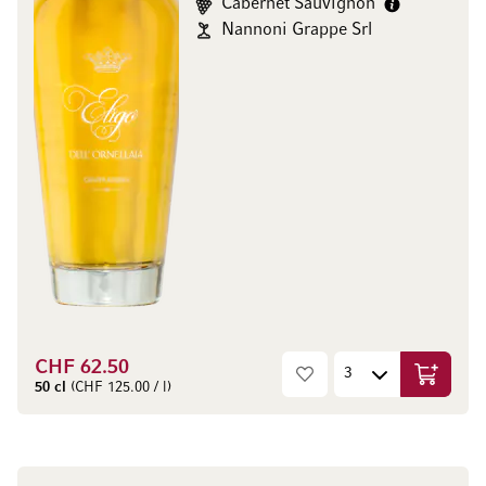
Cabernet Sauvignon
Nannoni Grappe Srl
CHF 62.50
Aggiungi
50 cl
(CHF 125.00 / l)