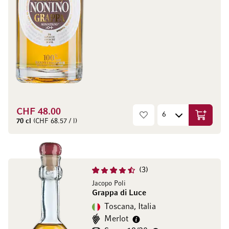
CHF 48.00
Aggiungi
70 cl
(CHF 68.57 / l)
3
Jacopo Poli
Grappa di Luce
Toscana, Italia
Merlot