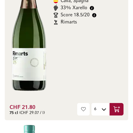
Cava, Spagna
33% Xarello
Score 18.5/20
Rimarts
CHF 21.80
Aggiungi
75 cl
(CHF 29.07 / l)