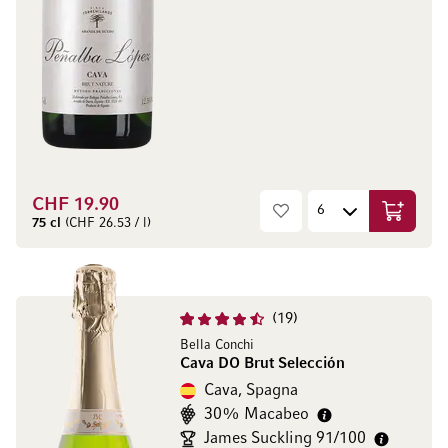
CHF 19.90
Aggiungi
75 cl
(CHF 26.53 / l)
19
Bella Conchi
Cava DO Brut Selección
Cava, Spagna
30% Macabeo
James Suckling 91/100