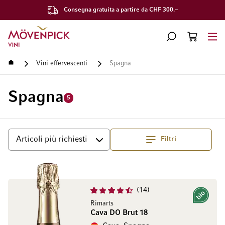
Consegna gratuita a partire da CHF 300.–
Vai alla Home Page
CERCA
CART
Minicart
Home
Vini effervescenti
Spagna
Spagna
5
Filtri
Superiore
Ordina per
14
Bio
Rimarts
Cava DO Brut 18