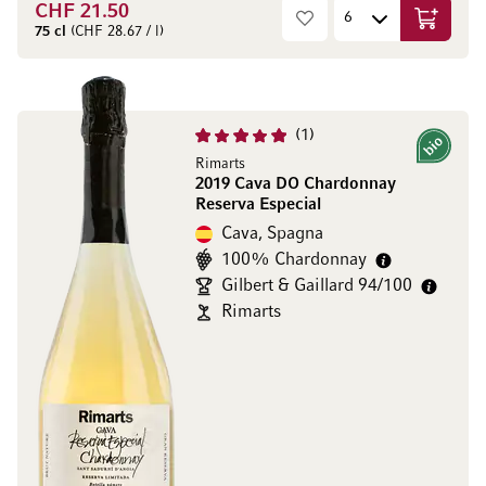
CHF 21.50
Aggiungi
75 cl
(CHF 28.67 / l)
1
Bio
Rimarts
2019 Cava DO Chardonnay
Reserva Especial
Cava, Spagna
100% Chardonnay
Gilbert & Gaillard 94/100
Rimarts