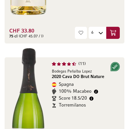
CHF 33.80
Aggiungi
75 cl
(CHF 45.07 / l)
11
Bio
Bodegas Peñalba Lopez
2020 Cava DO Brut Nature
Spagna
100% Macabeo
Score 18.5/20
Torremilanos