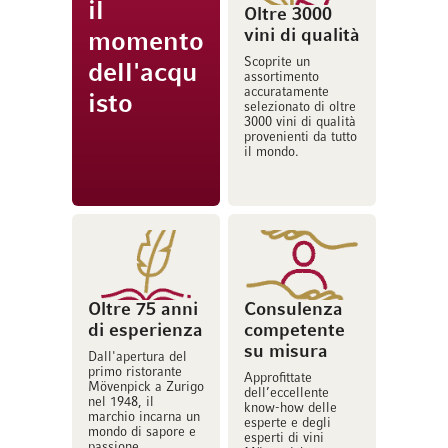
il
Oltre 3000
vini di qualità
momento
Scoprite un
dell'acqu
assortimento
accuratamente
isto
selezionato di oltre
3000 vini di qualità
provenienti da tutto
il mondo.
Oltre 75 anni
Consulenza
di esperienza
competente
su misura
Dall'apertura del
primo ristorante
Approfittate
Mövenpick a Zurigo
dell’eccellente
nel 1948, il
know-how delle
marchio incarna un
esperte e degli
mondo di sapore e
esperti di vini
passione.