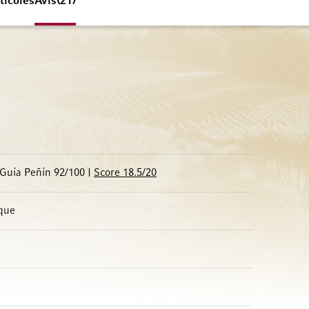
ticoles
Avis
21
 Guía Peñín 92/100 |
Score 18.5/20
ique