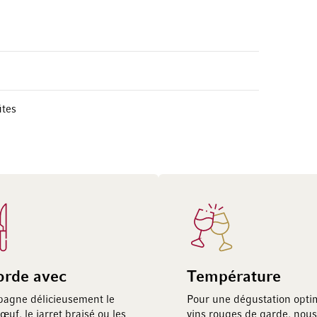
ites
orde avec
Température
pagne délicieusement le
Pour une dégustation opti
bœuf, le jarret braisé ou les
vins rouges de garde, nous