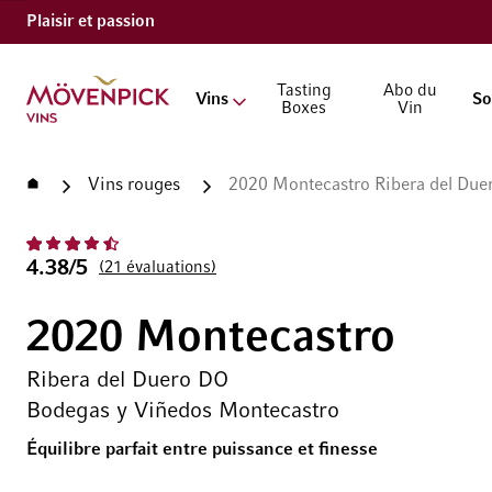
Plaisir et passion
Aller à la page d'accueil
Tasting
Abo du
Vins
So
Boxes
Vin
Accueil
Vins rouges
2020 Montecastro Ribera del Due
4.38/5
21
évaluations
2020 Montecastro
Ribera del Duero DO
Bodegas y Viñedos Montecastro
Équilibre parfait entre puissance et finesse