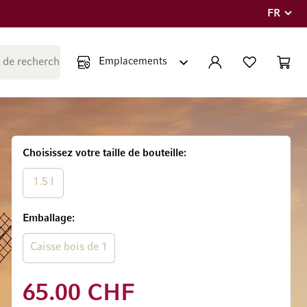
FR
Langue
Fermer la recherche
COMPTE
LISTE PERSONNE
PANIE
Minicar
Choisissez votre taille de bouteille
1.5 l
Emballage
Caisse bois de 1
65.00 CHF