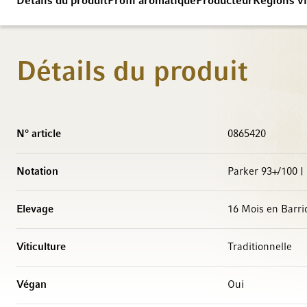
Détails du produit
Profil aromatique
Producteur
Régions vi
Détails du produit
Caractéristiques
N° article
0865420
Notation
Parker 93+/100 |
Elevage
16 Mois en Barr
Viticulture
Traditionnelle
Végan
Oui