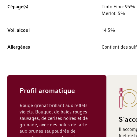
Cépage(s)
Tinto Fino: 95%
Merlot: 5%
Vol. alcool
14.5%
Allergènes
Contient des sulf
Profil aromatique
Rouge grenat brillant aux reflets
violets. Bouquet de baies rouges
sauvages, de cerises noires et de
S'acc
grenade, avec des notes de tarte
Il accom
aux prunes saupoudrée de
filet de 