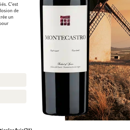
iés. C’est
plosion de
crée un
 pour
Passer à la fin de la galerie d’images
Passer au début de