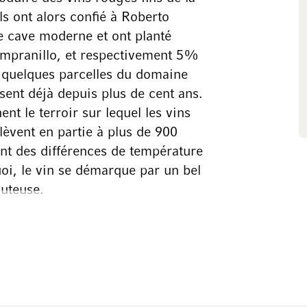
ls ont alors confié à Roberto
e cave moderne et ont planté
tempranillo, et respectivement 5%
 quelques parcelles du domaine
ssent déjà depuis plus de cent ans.
nt le terroir sur lequel les vins
lèvent en partie à plus de 900
nt des différences de température
uoi, le vin se démarque par un bel
juteuse.
enda espagnole Monasterio, a
le Montecastro. Sous sa direction,