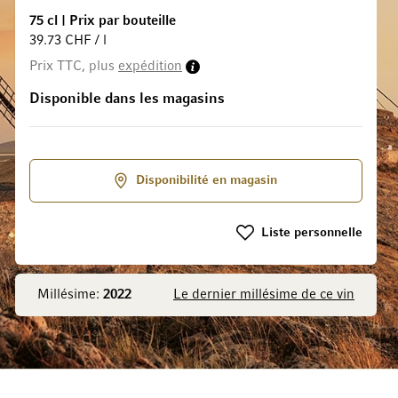
75 cl
|
Prix par bouteille
39.73 CHF / l
Prix TTC, plus
expédition
 la Galerie d’images
Disponible dans les magasins
Disponibilité en magasin
Liste personnelle
Millésime:
2022
Le dernier millésime de ce vin