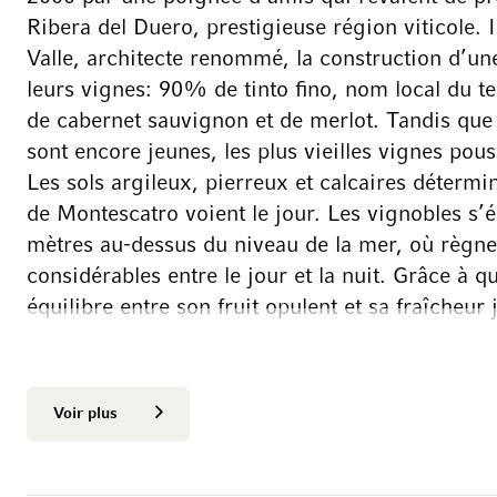
Ribera del Duero, prestigieuse région viticole. I
Valle, architecte renommé, la construction d’un
leurs vignes: 90% de tinto fino, nom local du 
de cabernet sauvignon et de merlot. Tandis que
sont encore jeunes, les plus vieilles vignes pou
Les sols argileux, pierreux et calcaires détermine
de Montescatro voient le jour. Les vignobles s’é
mètres au-dessus du niveau de la mer, où règne
considérables entre le jour et la nuit. Grâce à q
équilibre entre son fruit opulent et sa fraîcheur 
Un nouveau départ assure l’essor
Voir plus
En 2012, Carlos del Río, propriétaire de l’haci
réalisé son rêve en reprenant le domaine vitico