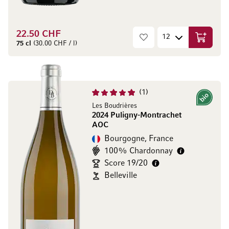
22.50 CHF
Ajouter 
75 cl
(30.00 CHF / l)
1
Bio
Les Boudrières
2024 Puligny-Montrachet
AOC
Bourgogne, France
100% Chardonnay
Score 19/20
Belleville