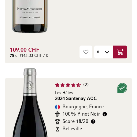
109.00 CHF
Ajouter 
75 cl
(145.33 CHF / l)
2
Bio
Les Hâtes
2024 Santenay AOC
Bourgogne, France
100% Pinot Noir
Score 18/20
Belleville