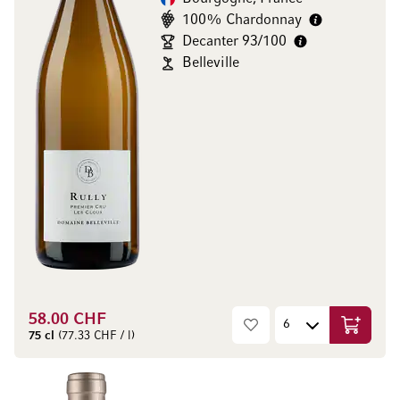
100% Chardonnay
Decanter 93/100
Belleville
58.00 CHF
Ajouter 
75 cl
(77.33 CHF / l)