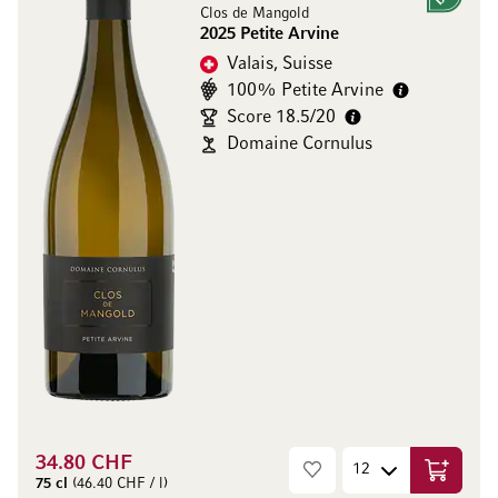
Clos de Mangold
2025 Petite Arvine
Valais, Suisse
100% Petite Arvine
Score 18.5/20
Domaine Cornulus
34.80 CHF
Ajouter 
75 cl
(46.40 CHF / l)