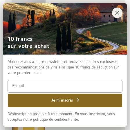
99.00 CHF
Ajouter 
10 francs
75 cl
(132.00 CHF / l)
sur votre achat
Abonnez-vous à notre newsletter et recevez des offres exclusives,
1
des recommandations de vins ainsi que 10 francs de réduction sur
Bio
votre premier achat.
Les Folatières 1er Cru AOC
2024 Puligny-Montrachet
Bourgogne, France
100% Chardonnay
Je m’inscris
Domaine Berthelemot
Désinscription possible à tout moment. En vous inscrivant, vous
acceptez notre politique de confidentialité.