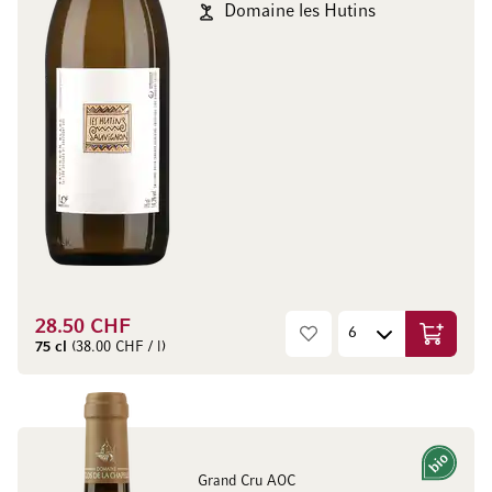
Domaine les Hutins
28.50 CHF
Ajouter 
75 cl
(38.00 CHF / l)
Bio
Grand Cru AOC