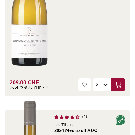
209.00 CHF
Ajouter 
75 cl
(278.67 CHF / l)
1
Bio
Les Tillets
2024 Meursault AOC