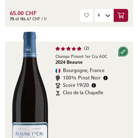
65.00 CHF
Ajouter 
75 cl
(86.67 CHF / l)
2
Bio
Champs Pimont 1er Cru AOC
2024 Beaune
Bourgogne, France
100% Pinot Noir
Score 19/20
Clos de la Chapelle