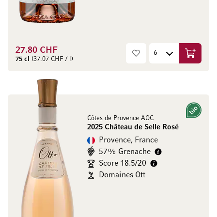
27.80 CHF
Ajouter 
75 cl
(37.07 CHF / l)
Bio
Côtes de Provence AOC
2025 Château de Selle Rosé
Provence, France
57% Grenache
Score 18.5/20
Domaines Ott