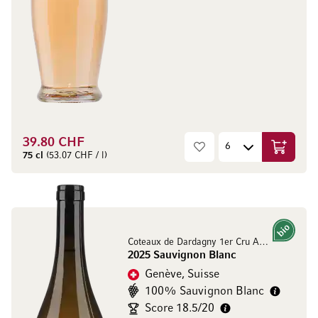
39.80 CHF
Ajouter 
75 cl
(53.07 CHF / l)
Bio
Coteaux de Dardagny 1er Cru AOC
2025 Sauvignon Blanc
Genève, Suisse
100% Sauvignon Blanc
Score 18.5/20