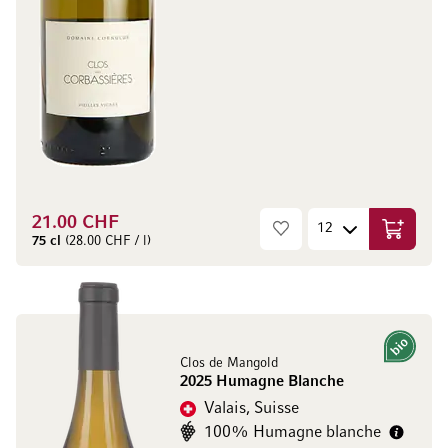
21.00 CHF
Ajouter 
75 cl
(28.00 CHF / l)
Bio
Clos de Mangold
2025 Humagne Blanche
Valais, Suisse
100% Humagne blanche