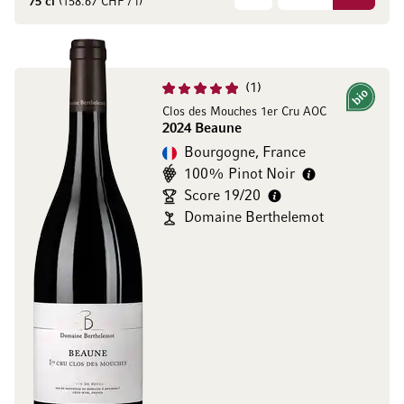
75 cl
(158.67 CHF / l)
1
Bio
Clos des Mouches 1er Cru AOC
2024 Beaune
Bourgogne, France
100% Pinot Noir
Score 19/20
Domaine Berthelemot