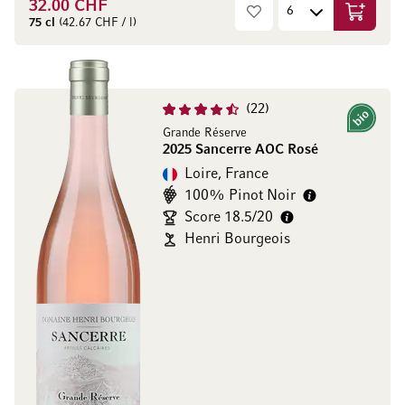
32.00 CHF
Ajouter 
75 cl
(42.67 CHF / l)
22
Bio
Grande Réserve
2025 Sancerre AOC Rosé
Loire, France
100% Pinot Noir
Score 18.5/20
Henri Bourgeois