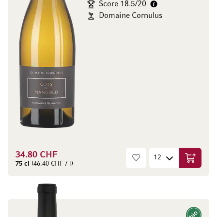
Score 18.5/20
Domaine Cornulus
34.80 CHF
Ajouter 
75 cl
(46.40 CHF / l)
Bio