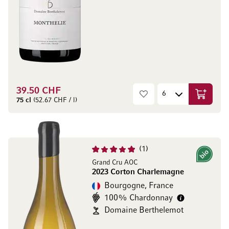
39.50 CHF
Ajouter 
75 cl
(52.67 CHF / l)
1
Bio
Grand Cru AOC
2023 Corton Charlemagne
Bourgogne, France
100% Chardonnay
Domaine Berthelemot