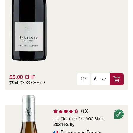
55.00 CHF
Ajouter 
75 cl
(73.33 CHF / l)
13
Bio
Les Cloux 1er Cru AOC Blanc
2024 Rully
Bourgogne, France