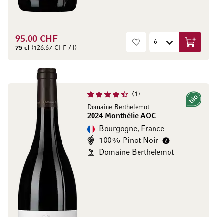
95.00 CHF
Ajouter 
75 cl
(126.67 CHF / l)
1
Bio
Domaine Berthelemot
2024 Monthélie AOC
Bourgogne, France
100% Pinot Noir
Domaine Berthelemot