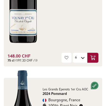
148.00 CHF
Ajouter 
75 cl
(197.33 CHF / l)
Bio
Les Grands Epenots 1er Cru AOC
2024 Pommard
Bourgogne, France
100% Pinot Noir