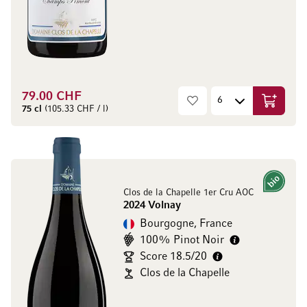
79.00 CHF
Ajouter 
75 cl
(105.33 CHF / l)
Bio
Clos de la Chapelle 1er Cru AOC
2024 Volnay
Bourgogne, France
100% Pinot Noir
Score 18.5/20
Clos de la Chapelle