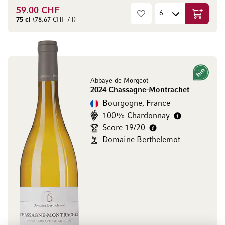
59.00 CHF
Ajouter 
75 cl
(78.67 CHF / l)
Bio
Abbaye de Morgeot
2024 Chassagne-Montrachet
Bourgogne, France
100% Chardonnay
Score 19/20
Domaine Berthelemot