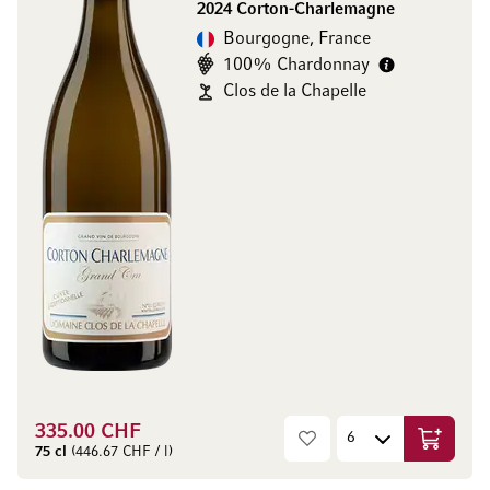
2024 Corton-Charlemagne
Bourgogne, France
100% Chardonnay
Clos de la Chapelle
335.00 CHF
Ajouter 
75 cl
(446.67 CHF / l)