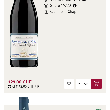
Score 19/20
Clos de la Chapelle
129.00 CHF
Ajouter 
75 cl
(172.00 CHF / l)