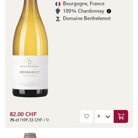
Bourgogne, France
100% Chardonnay
Domaine Berthelemot
82.00 CHF
Ajouter 
75 cl
(109.33 CHF / l)