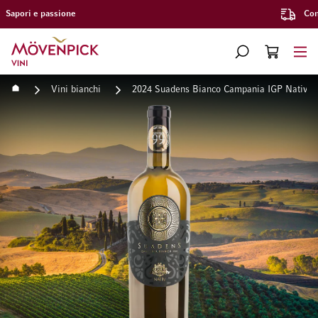
Consegna gratuita a partire da CHF 300.–
Vai alla Home Page
CERCA
CART
Minicart
Home
Vini bianchi
2024 Suadens Bianco Campania IGP Nativ
Vai alla fine della galleria di immagini
Vai all'inizio della galleri