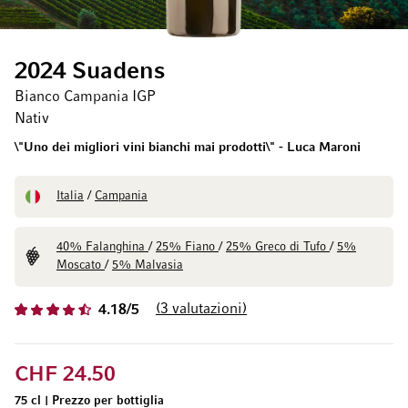
2024 Suadens
Bianco Campania IGP
Nativ
\"Uno dei migliori vini bianchi mai prodotti\" - Luca Maroni
Italia
/
Campania
40% Falanghina
/
25% Fiano
/
25% Greco di Tufo
/
5%
Moscato
/
5% Malvasia
3
valutazioni
4.18/5
CHF 24.50
75 cl
|
Prezzo per bottiglia