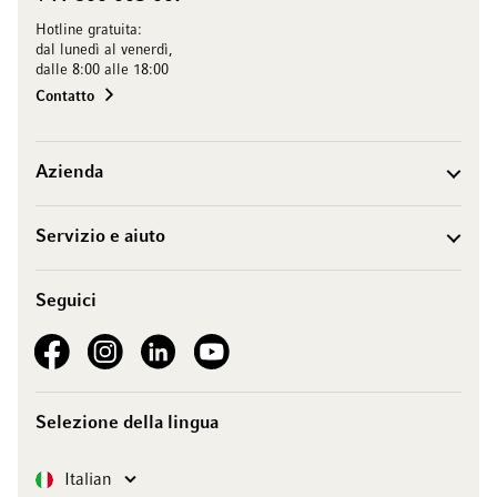
Hotline gratuita:
dal lunedì al venerdì,
dalle 8:00 alle 18:00
Contatto
Azienda
Servizio e aiuto
Seguici
See our Facebook
See our Instagram account
See our LinkedIn
See our YouTube channel
Selezione della lingua
Lingua
Italian