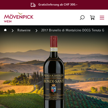
Gratislieferung ab CHF 300.–
Zur Startseite
SUCHE
WARENKORB
Minicart
Startseite
Rotweine
2017 Brunello di Montalcino DOCG Tenuta Grep
Zum Ende der Bildgalerie springen
Zum Anfang der Bildgaleri