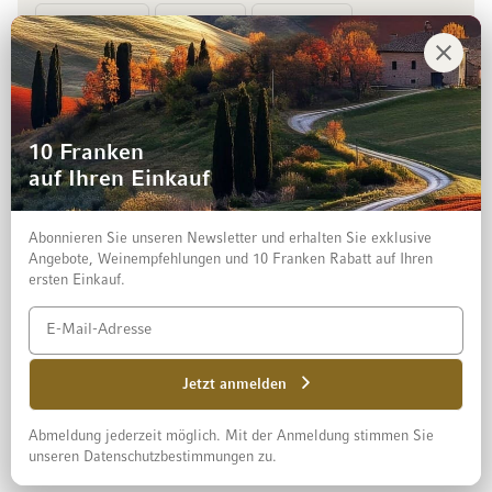
Vorkasse
Rechnung
10 Franken
auf Ihren Einkauf
Abonnieren Sie unseren Newsletter und erhalten Sie exklusive
Angebote, Weinempfehlungen und 10 Franken Rabatt auf Ihren
ersten Einkauf.
Impressum
Datenschutz und Disclaimer
AGB
Jetzt anmelden
Abmeldung jederzeit möglich. Mit der Anmeldung stimmen Sie
© 2026 Mövenpick Wein Schweiz AG
unseren Datenschutzbestimmungen zu.