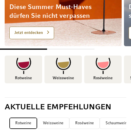
Diese Summer Must-Haves
dürfen Sie nicht verpassen
Jetzt entdecken
Rotweine
Weissweine
Roséweine
AKTUELLE EMPFEHLUNGEN
Rotweine
Weissweine
Roséweine
Schaumweine