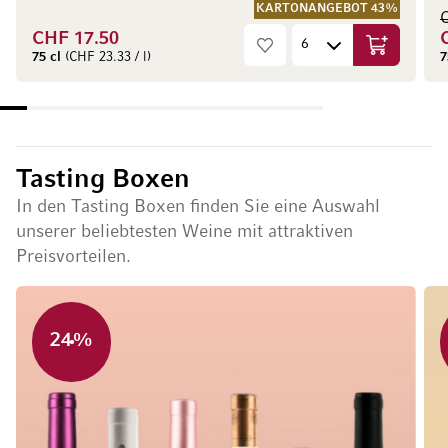
KARTONANGEBOT 43%
CHF 17.50
In den War
75 cl
(CHF 23.33 / l)
7
Tasting Boxen
In den Tasting Boxen finden Sie eine Auswahl
unserer beliebtesten Weine mit attraktiven
Preisvorteilen.
24%