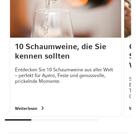
10 Schaumweine, die Sie
C
kennen sollten
S
W
Entdecken Sie 10 Schaumweine aus aller Welt
– perfekt für Apéro, Feste und genussvolle,
So 
prickelnde Momente.
Bes
Tem
Ge
Weiterlesen
Wei