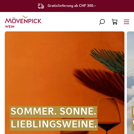
Gratislieferung ab CHF 300.–
SUCHE
WARENKORB
Minicart
SOMMER. SONNE.
LIEBLINGSWEINE.