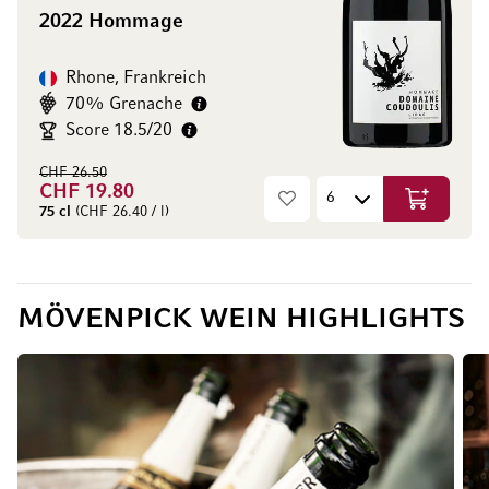
2022 Hommage
Rhone, Frankreich
70% Grenache
Score 18.5/20
CHF 26.50
CHF 19.80
In den Wa
75 cl
(CHF 26.40 / l)
MÖVENPICK WEIN HIGHLIGHTS