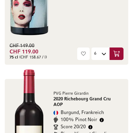
CHF 149.00
CHF 119.00
In den W
75 cl
(CHF 158.67 / l)
PVG Pierre Girardin
2020 Richebourg Grand Cru
AOP
Burgund, Frankreich
100% Pinot Noir
Score 20/20