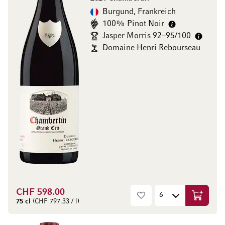
Burgund, Frankreich
100% Pinot Noir
Jasper Morris 92–95/100
Domaine Henri Rebourseau
CHF 598.00
In den W
75 cl
(CHF 797.33 / l)