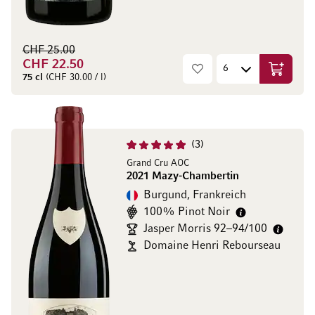
CHF 25.00
CHF 22.50
In den W
75 cl
(CHF 30.00 / l)
3
Grand Cru AOC
2021 Mazy-Chambertin
Burgund, Frankreich
100% Pinot Noir
Jasper Morris 92–94/100
Domaine Henri Rebourseau