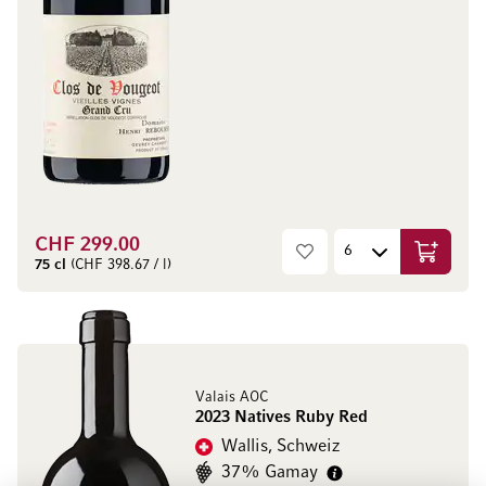
CHF 299.00
In den W
75 cl
(CHF 398.67 / l)
Valais AOC
2023 Natives Ruby Red
Wallis, Schweiz
37% Gamay