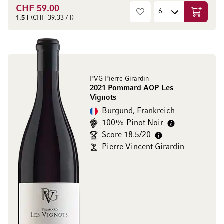
CHF 59.00
In den W
1.5 l
(CHF 39.33 / l)
PVG Pierre Girardin
2021 Pommard AOP Les
Vignots
Burgund, Frankreich
100% Pinot Noir
Score 18.5/20
Pierre Vincent Girardin