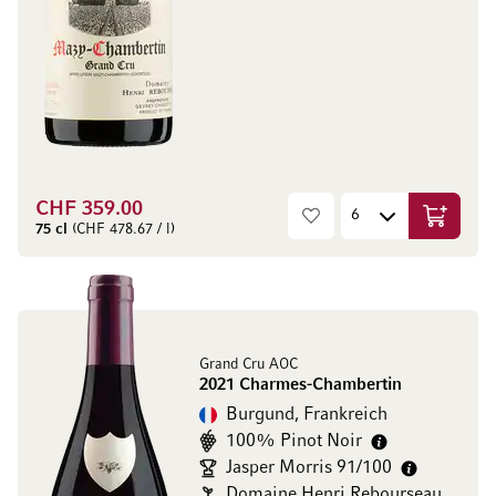
CHF 359.00
In den W
75 cl
(CHF 478.67 / l)
Grand Cru AOC
2021 Charmes-Chambertin
Burgund, Frankreich
100% Pinot Noir
Jasper Morris 91/100
Domaine Henri Rebourseau