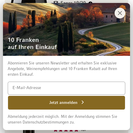
Score 19/20
Benoît Dorsaz
10 Franken
auf Ihren Einkauf
Abonnieren Sie unseren Newsletter und erhalten Sie exklusive
Angebote, Weinempfehlungen und 10 Franken Rabatt auf Ihren
ersten Einkauf.
CHF 30.50
In den W
75 cl
(CHF 40.67 / l)
Jetzt anmelden
Abmeldung jederzeit möglich. Mit der Anmeldung stimmen Sie
unseren Datenschutzbestimmungen zu.
6