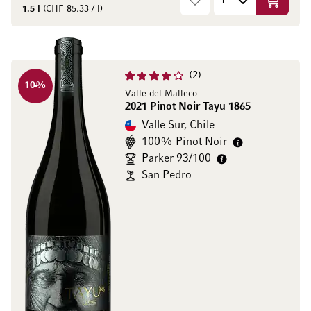
In den W
1.5 l
(CHF 85.33 / l)
2
10
%
Valle del Malleco
2021 Pinot Noir Tayu 1865
Valle Sur, Chile
100% Pinot Noir
Parker 93/100
San Pedro