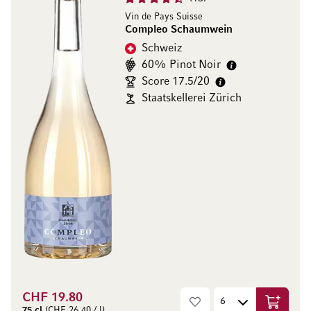
Vin de Pays Suisse
Compleo Schaumwein
Schweiz
60% Pinot Noir
Score 17.5/20
Staatskellerei Zürich
CHF 19.80
In den W
75 cl
(CHF 26.40 / l)