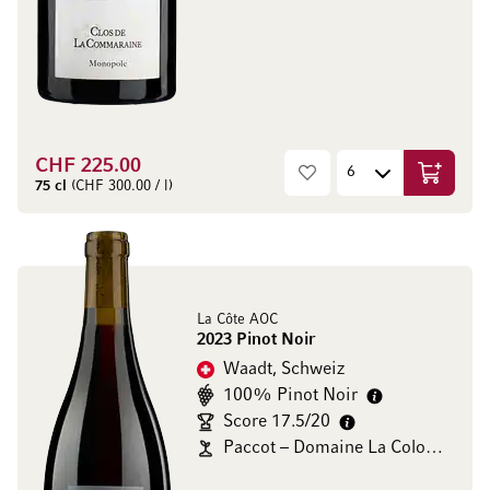
CHF 225.00
In den W
75 cl
(CHF 300.00 / l)
La Côte AOC
2023 Pinot Noir
Waadt, Schweiz
100% Pinot Noir
Score 17.5/20
Paccot – Domaine La Colombe