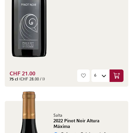
CHF 21.00
In den W
75 cl
(CHF 28.00 / l)
Salta
2022 Pinot Noir Altura
Máxima