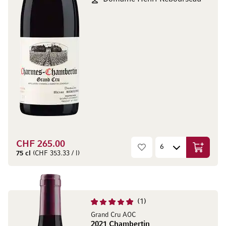
CHF 265.00
In den W
75 cl
(CHF 353.33 / l)
1
Grand Cru AOC
2021 Chambertin