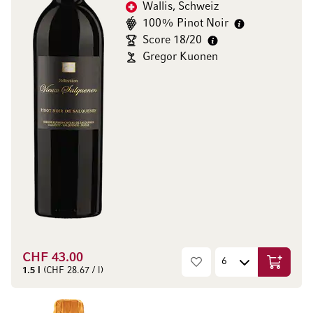
Wallis, Schweiz
100% Pinot Noir
Score 18/20
Gregor Kuonen
CHF 43.00
In den W
1.5 l
(CHF 28.67 / l)