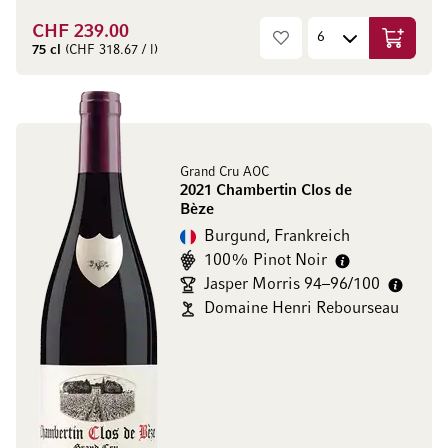
CHF 239.00
In den W
75 cl
(CHF 318.67 / l)
Grand Cru AOC
2021 Chambertin Clos de
Bèze
Burgund, Frankreich
100% Pinot Noir
Jasper Morris 94–96/100
Domaine Henri Rebourseau