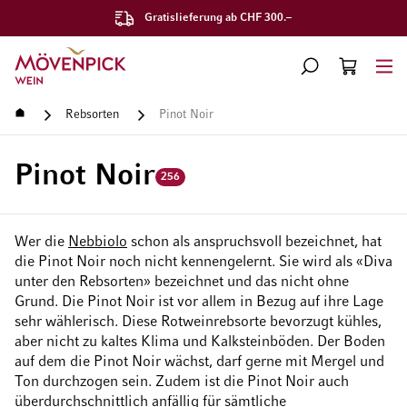
Gratislieferung ab CHF 300.–
Zur Startseite
SUCHE
WARENKORB
Minicart
Startseite
Rebsorten
Pinot Noir
Pinot Noir
256
Wer die
Nebbiolo
schon als anspruchsvoll bezeichnet, hat
die Pinot Noir noch nicht kennengelernt. Sie wird als «Diva
unter den Rebsorten» bezeichnet und das nicht ohne
Grund. Die Pinot Noir ist vor allem in Bezug auf ihre Lage
sehr wählerisch. Diese Rotweinrebsorte bevorzugt kühles,
aber nicht zu kaltes Klima und Kalksteinböden. Der Boden
auf dem die Pinot Noir wächst, darf gerne mit Mergel und
Ton durchzogen sein. Zudem ist die Pinot Noir auch
überdurchschnittlich anfällig für sämtliche