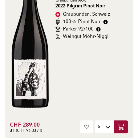
Graubünden AOC
2022 Pilgrim Pinot Noir
Graubünden, Schweiz
100% Pinot Noir
Parker 92/100
Weingut Möhr-Niggli
CHF 289.00
In den W
3 l
(CHF 96.33 / l)