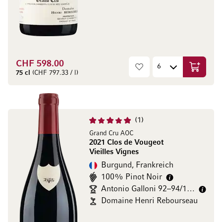
CHF 598.00
In den W
75 cl
(CHF 797.33 / l)
1
Grand Cru AOC
2021 Clos de Vougeot
Vieilles Vignes
Burgund, Frankreich
100% Pinot Noir
Antonio Galloni 92–94/100
Domaine Henri Rebourseau