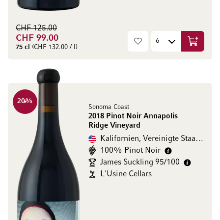
CHF 125.00
CHF 99.00
In den W
75 cl
(CHF 132.00 / l)
20
%
Sonoma Coast
2018 Pinot Noir Annapolis
Ridge Vineyard
Kalifornien, Vereinigte Staaten
100% Pinot Noir
James Suckling 95/100
L'Usine Cellars