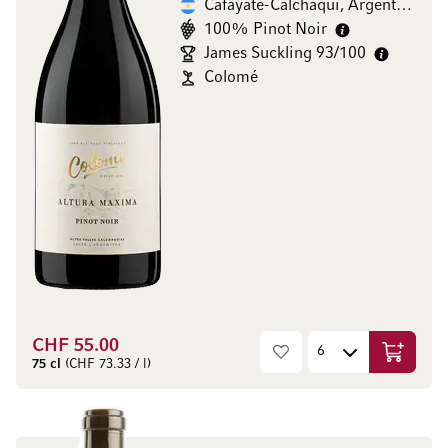
Cafayate-Calchaqui, Argentinien
100% Pinot Noir
James Suckling 93/100
Colomé
CHF 55.00
In den W
75 cl
(CHF 73.33 / l)