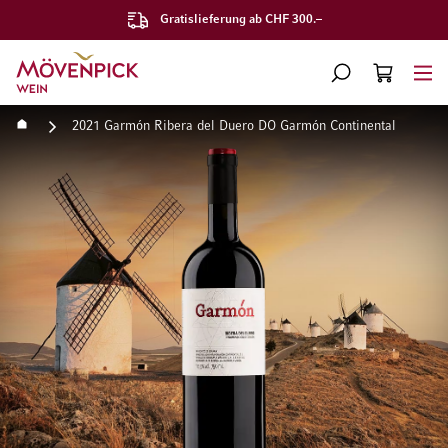
Gratislieferung ab CHF 300.–
Zur Startseite
SUCHE
WARENKORB
Minicart
Startseite
2021 Garmón Ribera del Duero DO Garmón Continental
Zum Ende der Bildgalerie springen
Zum Anfang der Bildgaleri