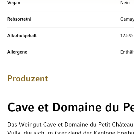
Vegan
Nein
Rebsorte(n)
Gamay
Alkoholgehalt
12.5%
Allergene
Enthält
Produzent
Cave et Domaine du Pe
Das Weingut Cave et Domaine du Petit Château l
Vully, die sich im Grenzland der Kantone Freib