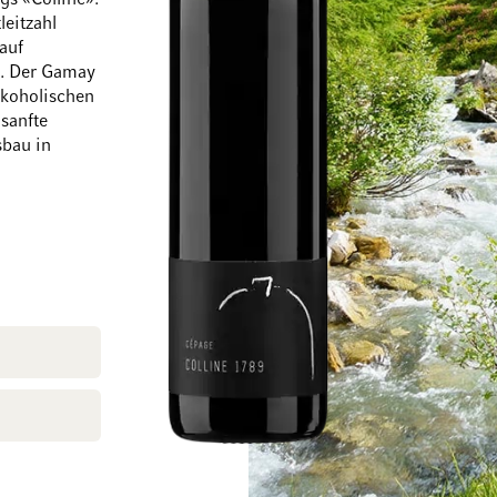
s «Colline».
leitzahl
auf
t. Der Gamay
alkoholischen
sanfte
Zum Ende der Bildgalerie springen
Zum Anfang der Bi
sbau in