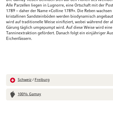
Die Gamay-Reben befinden sich auf den Höhen des Weinberg
Alle Parzellen liegen in Lugnorre, eine Ortschaft mit der Post
1789 – daher der Name «Colline 1789». Die Reben wachsen 
kristallinen Sandsteinböden werden biodynamisch angebau
wird auf traditionelle Weise vinifiziert, wobei während der 
Gärung täglich umgepumpt wird. Auf diese Weise wird eine 
Tanninextraktion gefördert. Danach folgt ein einjähriger Au
Eichenfässern.
Schweiz
Freiburg
/
100% Gamay