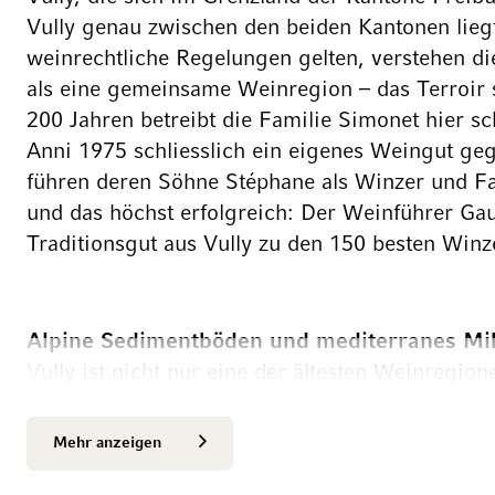
Vully genau zwischen den beiden Kantonen liegt
weinrechtliche Regelungen gelten, verstehen d
als eine gemeinsame Weinregion – das Terroir 
200 Jahren betreibt die Familie Simonet hier s
Anni 1975 schliesslich ein eigenes Weingut geg
führen deren Söhne Stéphane als Winzer und Fa
und das höchst erfolgreich: Der Weinführer Gaul
Traditionsgut aus Vully zu den 150 besten Winz
Alpine Sedimentböden und mediterranes Mi
Vully ist nicht nur eine der ältesten Weinregio
etwa 50 Hektar Rebfläche istdas Anbaugebietauc
für seine vielschichtigen Weiss- und Rotweine, 
Mehr anzeigen
Terroir am Murtensee geprägt sind. Über dreis