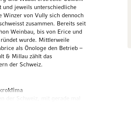
 und jeweils unterschiedliche
ie Winzer von Vully sich dennoch
schweisst zusammen. Bereits seit
chon Weinbau, bis von Erice und
ründet wurde. Mittlerweile
brice als Önologe den Betrieb –
t & Millau zählt das
ern der Schweiz.
kroklima
nen der Schweiz, mit gerade mal
h eines der kleinsten – bekannt
die stark vom einzigartigen
sig verschiedene Rebsorten