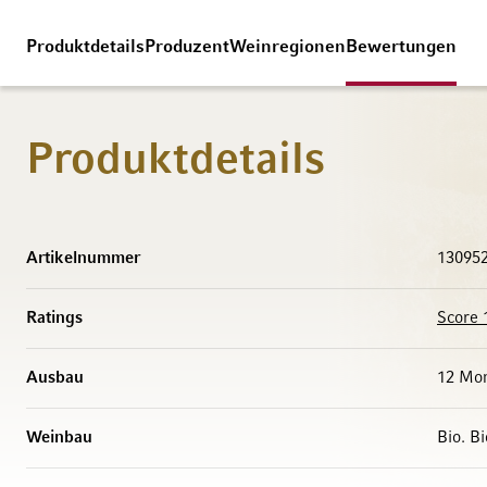
Produktdetails
Produzent
Weinregionen
Bewertungen
Produktdetails
Weitere Informationen
Artikelnummer
13095
Ratings
Score 
Ausbau
12 Mon
Weinbau
Bio. B