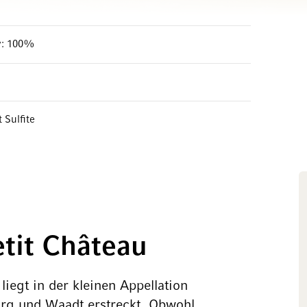
: 100%
 Sulfite
tit Château
iegt in der kleinen Appellation
urg und Waadt erstreckt. Obwohl