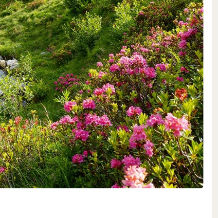
sser im Barriquekeller aus dem
ne Simonet auf naturnahe
ng, um stets höchste
seit einigen Jahren vollständig
 Weine die Zertifizierung der
 Der Name des Weingutes ist im
zu verstehen, «als Antwort auf
 sie ein Haus bauten, weil es
ar», erzählt Fabrice Simonet.
nge exzellente Weine – ganz egal