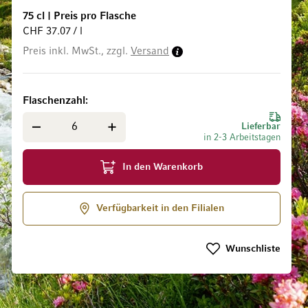
75 cl
|
Preis pro Flasche
CHF 37.07 / l
Preis inkl. MwSt., zzgl.
Versand
ldgalerie springen
Flaschenzahl
Lieferbar
in 2-3 Arbeitstagen
In den Warenkorb
Verfügbarkeit in den Filialen
Wunschliste