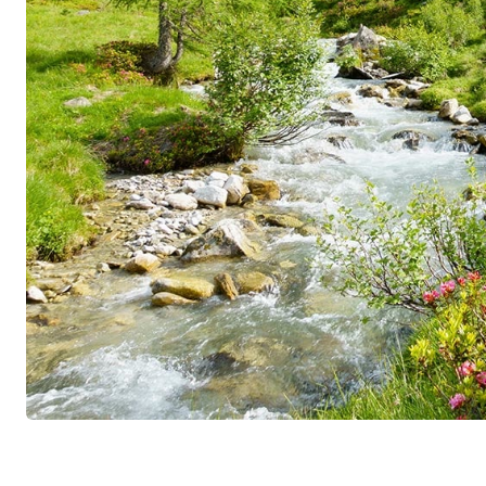
Deshalb stammt auch das Holz für die Eichenfä
Murtener Wald Galm. Im Weinberg setzt Stépha
Bewirtschaftung mit gezielter Ertragsregulieru
Traubenqualität zu gewährleisten: Da die Reben 
biodynamisch bewirtschaftet werden, dürfen die
Anbauverbände Demeter und Bio Suisse tragen.
Übrigen mit einem helvetischen Augenzwinkern 
die Nachbarn, die meine Eltern verspotteten, als
nach ihrem Geschmack etwas zu gross geraten w
Kein echtes Château also, dafür jedoch jede Me
ob Cuvée, Sortenwein oder Terroir-Cru.