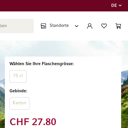
DE
Sprache
Suche schließen
KONTO
WUNSCHLISTE
WARE
Minicar
Wählen Sie Ihre Flaschengrösse
75 cl
Gebinde
Karton
CHF 27.80