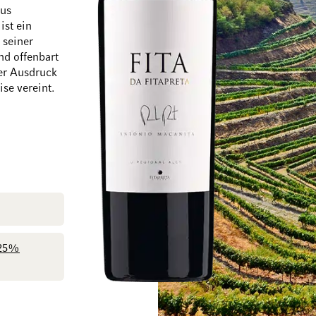
aus
ist ein
 seiner
nd offenbart
er Ausdruck
Zum Ende der Bildgalerie springen
Zum Anfang der Bi
se vereint.
25%