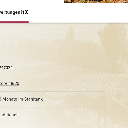
ertungen
13
747024
core 18/20
0 Monate im Stahltank
raditionell