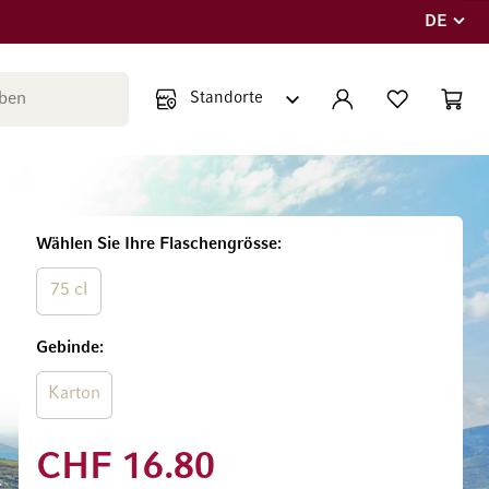
DE
Sprache
Suche schließen
KONTO
WUNSCHLISTE
WARE
Minicar
Wählen Sie Ihre Flaschengrösse
75 cl
Gebinde
Karton
CHF 16.80