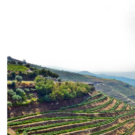
konnte bereits mit ersten Jahrgängen komplett 
Bewertungen erzielen. Während Booth zeitlebens
als Önologe tätig war, zählte Maçanita schon 
Weinmachern Portugals – ein echter Tausendsas
unterschiedlichen Regionen des Landes eine Vie
produziert. Nicht umsonst wurde der leidenscha
gerade mal 35 Jahren zum Winzer des Jahres ge
Die Anwendung nachhaltiger Methoden gehört e
Fitapreta wie der Erhalt und der Wiederaufbau 
Damit sich der aussergewöhnliche Terroircharak
den Weinen widerspiegelt, haben sich Maçanit
Nacional und Aragonez vor allem auf autochtho
Miúda, Trincadeira und einige andere lokale Spezi
diesem Gebiet schon lange heimisch sind und 
Charakter hervorbringen.