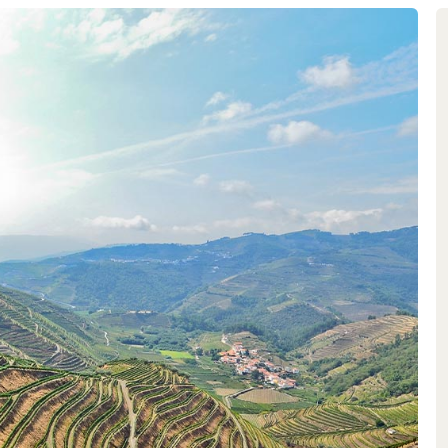
überzeugen und exzellente
 international höchst erfolgreich
damals zu den renommiertesten
sa, der heute in
lzahl faszinierender Weine
ftliche Winzer 2016 im Alter von
kürt.
benso zu den Prinzipien von
historischer Weinlandschaften.
ter des Alentejo authentisch in
a und Booth neben Touriga
ne Rebsorten wie Arinto, Tinta
alitäten spezialisiert, die in
Weine mit höchst eigenständigem