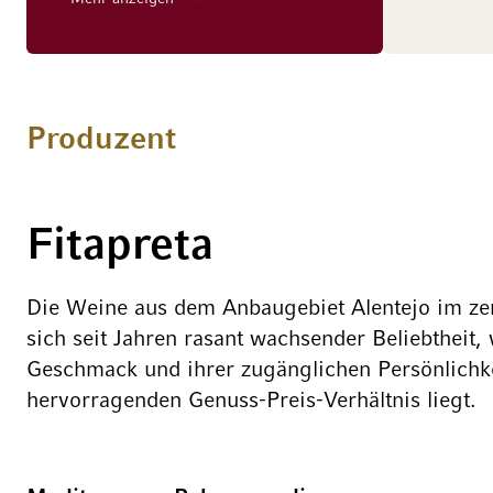
verschwenderischer Frucht,
Intensität und typischer Würze
rundum zu gefallen weiß. Die
Tannine sind edel, weich und
samtig, die Säure bestens
Produzent
eingebunden und äußerst moderat.
Schöne Komplexität, Länge und
Potenzial. Kraftvoll, intensiv,
fruchtbetont und stimulierend.
Fitapreta
Die Weine aus dem Anbaugebiet Alentejo im zen
sich seit Jahren rasant wachsender Beliebtheit,
Geschmack und ihrer zugänglichen Persönlichk
hervorragenden Genuss-Preis-Verhältnis liegt.