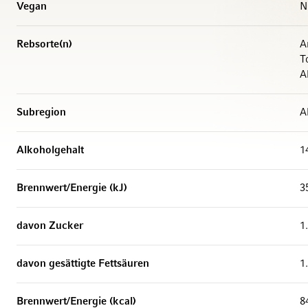
Vegan
N
Rebsorte(n)
A
T
A
Subregion
A
Alkoholgehalt
1
Brennwert/Energie (kJ)
3
davon Zucker
1
davon gesättigte Fettsäuren
1
Brennwert/Energie (kcal)
8