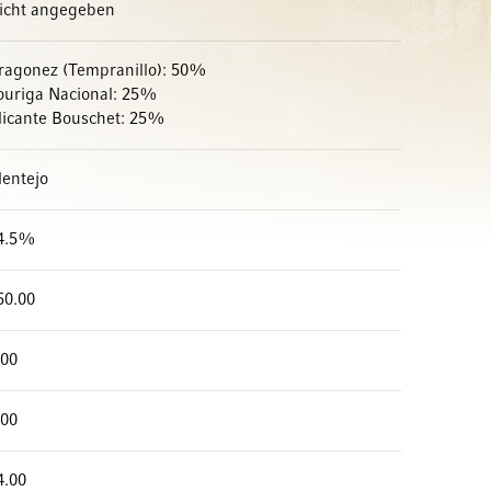
icht angegeben
ragonez (Tempranillo): 50%
ouriga Nacional: 25%
licante Bouschet: 25%
lentejo
4.5%
50.00
.00
.00
4.00