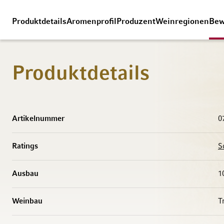
Produktdetails
Aromenprofil
Produzent
Weinregionen
Bew
Produktdetails
Weitere Informationen
Artikelnummer
0
Ratings
S
Ausbau
1
Weinbau
T