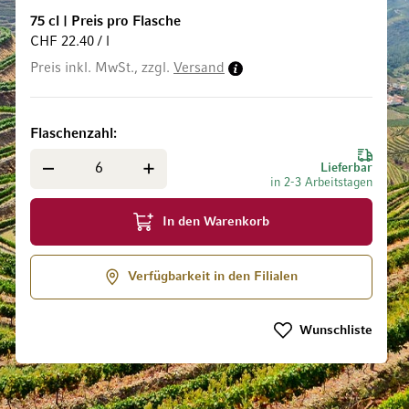
75 cl
|
Preis pro Flasche
CHF 22.40 / l
Preis inkl. MwSt., zzgl.
Versand
ldgalerie springen
Flaschenzahl
Lieferbar
in 2-3 Arbeitstagen
In den Warenkorb
Verfügbarkeit in den Filialen
Wunschliste