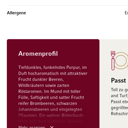
Allergene
E
Aromenprofil
Tiefdunkles, funkelndes Purpur, im
Duft hocharomatisch mit attraktiver
Frucht dunkler Beeren,
Passt
Wildkräutern sowie zarten
Toll zu 
Röstaromen. Im Mund mit toller
and Turf
Fülle, Saftigkeit und satter Frucht
Passt eb
reifer Brombeeren, schwarzen
gegrillt
Johannisbeeren und eingelegten
Rohschi
Pflaumen. Ein wahrer Bilderbuch-
Wein aus dem südlichen Alentejo,
der mit großzügiger,
Mehr anzeigen