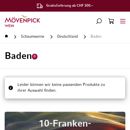
Gratislieferung ab CHF 300.–
Zur Startseite
SUCHE
WARENKORB
Minicart
Startseite
Schaumweine
Deutschland
Baden
Baden
0
Leider können wir keine passenden Produkte zu
ihrer Auswahl finden.
10-Franken-