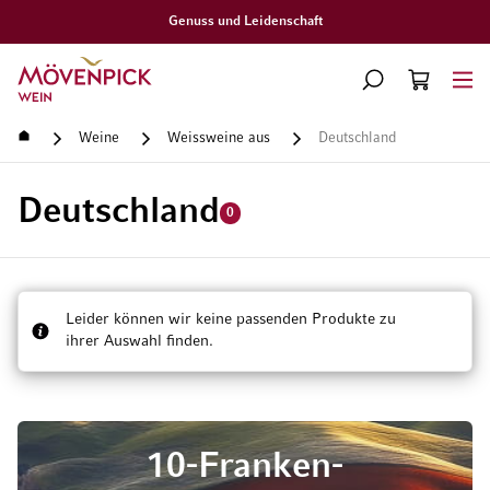
Genuss und Leidenschaft
Zur Startseite
SUCHE
WARENKORB
Minicart
Startseite
Weine
Weissweine aus
Deutschland
Deutschland
0
Leider können wir keine passenden Produkte zu
ihrer Auswahl finden.
10-Franken-