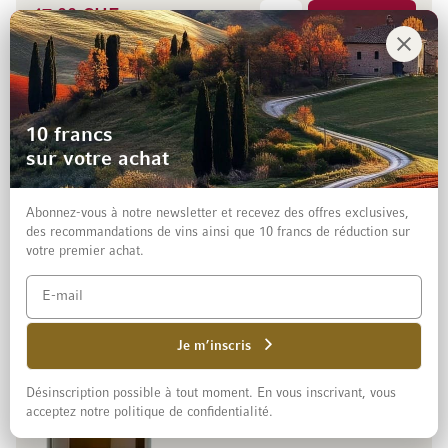
47.00 CHF
Sur demande
75 cl
(62.67 CHF / l)
10 francs
Bio
Abadía Retuerta DOP
sur votre achat
2024 Le Domaine Blanco
Castilla-León, Espagne
Abonnez-vous à notre newsletter et recevez des offres exclusives,
90% Sauvignon Blanc
des recommandations de vins ainsi que 10 francs de réduction sur
Score 18.5/20
votre premier achat.
Abadía Retuerta
Je m’inscris
Désinscription possible à tout moment. En vous inscrivant, vous
acceptez notre politique de confidentialité.