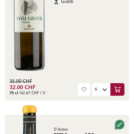
Gialdi
35.00 CHF
32.00 CHF
Ajouter 
75 cl
(42.67 CHF / l)
Bio
D'Antan