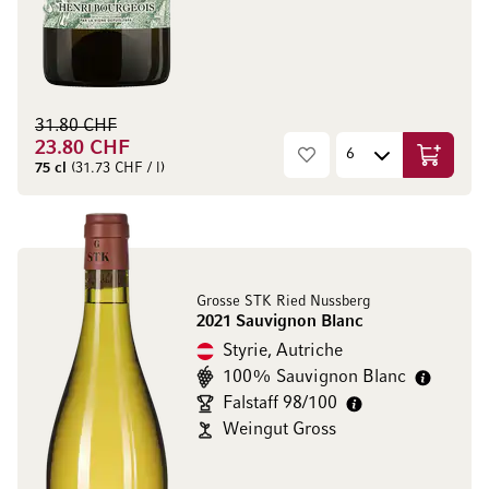
31.80 CHF
23.80 CHF
Ajouter 
75 cl
(31.73 CHF / l)
Grosse STK Ried Nussberg
2021 Sauvignon Blanc
Styrie, Autriche
100% Sauvignon Blanc
Falstaff 98/100
Weingut Gross