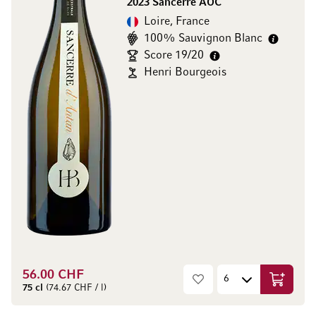
2023 Sancerre AOC
Loire, France
100% Sauvignon Blanc
Score 19/20
Henri Bourgeois
56.00 CHF
Ajouter 
75 cl
(74.67 CHF / l)