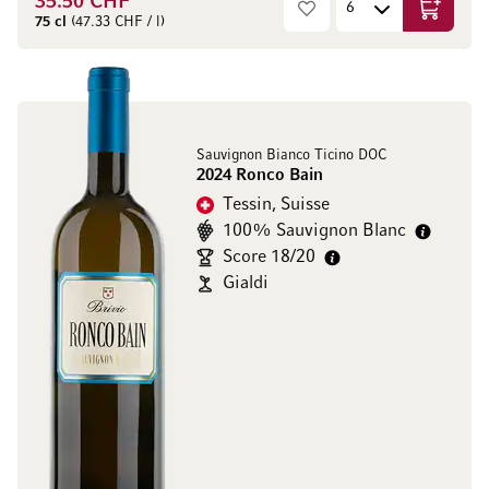
35.50 CHF
Ajouter 
75 cl
(47.33 CHF / l)
Sauvignon Bianco Ticino DOC
2024 Ronco Bain
Tessin, Suisse
100% Sauvignon Blanc
Score 18/20
Gialdi