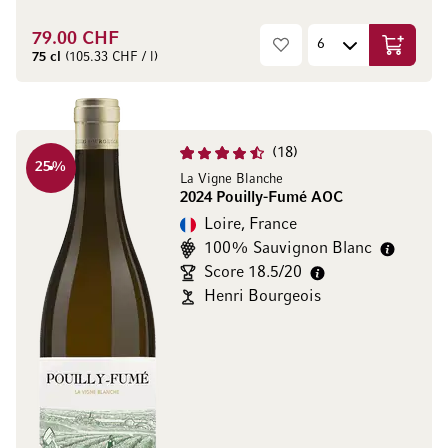
79.00 CHF
Ajouter 
75 cl
(105.33 CHF / l)
18
25
%
La Vigne Blanche
2024 Pouilly-Fumé AOC
Loire, France
100% Sauvignon Blanc
Score 18.5/20
Henri Bourgeois