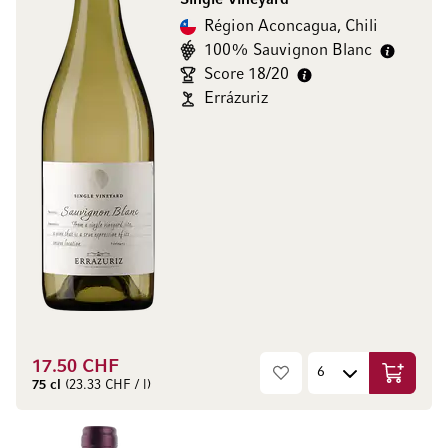
Single Vineyard
Région Aconcagua, Chili
100% Sauvignon Blanc
Score 18/20
Errázuriz
17.50 CHF
Ajouter 
75 cl
(23.33 CHF / l)