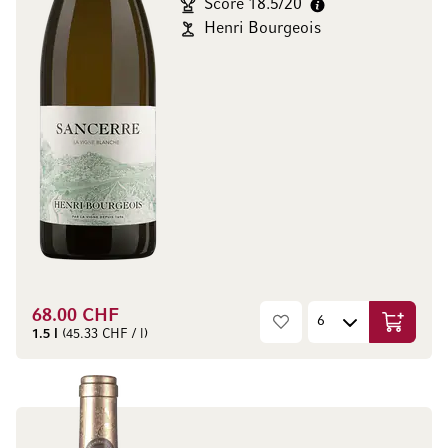
Score 18.5/20
Henri Bourgeois
68.00 CHF
Ajouter 
1.5 l
(45.33 CHF / l)