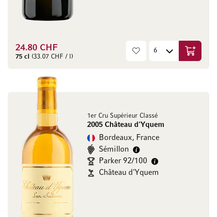
24.80 CHF
Ajouter 
75 cl
(33.07 CHF / l)
1er Cru Supérieur Classé
2005 Château d'Yquem
Bordeaux, France
Sémillon
Parker 92/100
Château d'Yquem