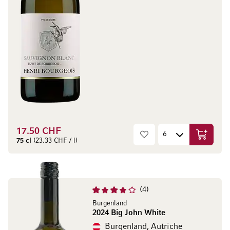
17.50 CHF
Ajouter 
75 cl
(23.33 CHF / l)
4
Burgenland
2024 Big John White
Burgenland, Autriche