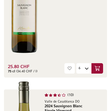
25.80 CHF
Ajouter 
75 cl
(34.40 CHF / l)
10
Valle de Casablanca DO
2024 Sauvignon Blanc