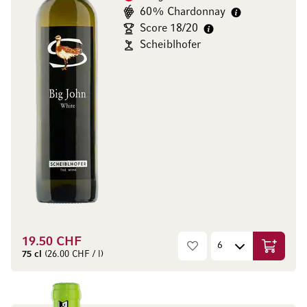
60% Chardonnay
Score 18/20
Scheiblhofer
19.50 CHF
Ajouter 
75 cl
(26.00 CHF / l)