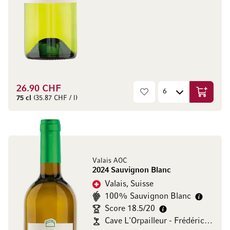
26.90 CHF
Ajouter 
75 cl
(35.87 CHF / l)
Valais AOC
2024 Sauvignon Blanc
Valais, Suisse
100% Sauvignon Blanc
Score 18.5/20
Cave L'Orpailleur - Frédéric Dumoulin