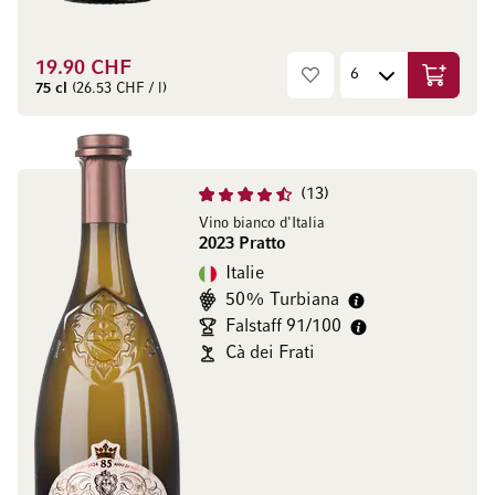
19.90 CHF
Ajouter 
75 cl
(26.53 CHF / l)
13
Vino bianco d'Italia
2023 Pratto
Italie
50% Turbiana
Falstaff 91/100
Cà dei Frati