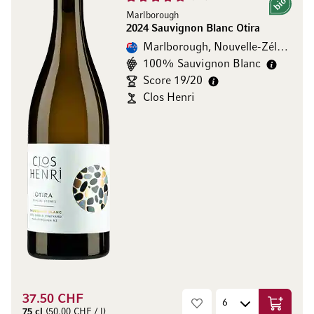
Bio
Marlborough
2024 Sauvignon Blanc Otira
Marlborough, Nouvelle-Zélande
100% Sauvignon Blanc
Score 19/20
Clos Henri
37.50 CHF
Ajouter 
75 cl
(50.00 CHF / l)