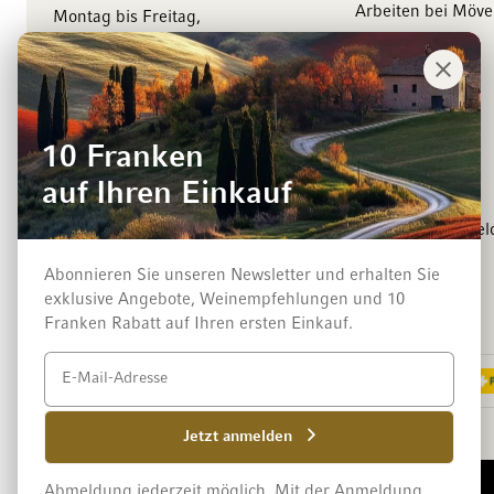
Arbeiten bei Möv
Montag bis Freitag,
8.00 bis 18.00 Uhr
Management
Kontaktieren Sie uns
Medienkontakt
Events
10 Franken
Winzer
auf Ihren Einkauf
Newsletter-Anmel
Abonnieren Sie unseren Newsletter und erhalten Sie
exklusive Angebote, Weinempfehlungen und 10
Zahlungsarten
Franken Rabatt auf Ihren ersten Einkauf.
Jetzt anmelden
Impressum
Datenschutz und Disclaimer
AGB
Abmeldung jederzeit möglich. Mit der Anmeldung