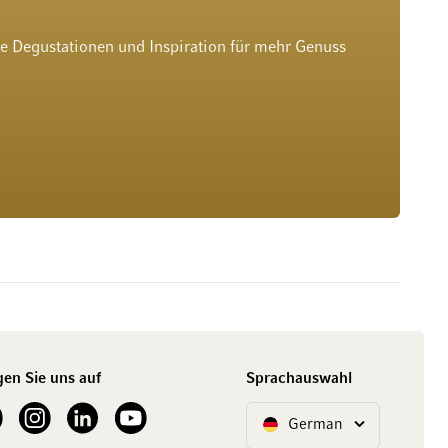
he Degustationen und Inspiration für mehr Genuss
gen Sie uns auf
Sprachauswahl
ur Facebook
See our Instagram account
See our LinkedIn
See our YouTube channel
German
Sprache