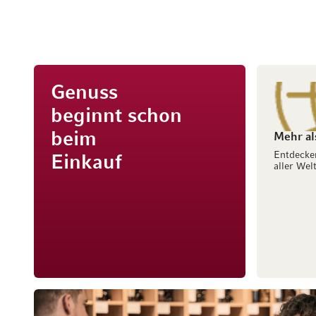
Genuss
beginnt schon
beim
Mehr al
Entdecke
Einkauf
aller Welt