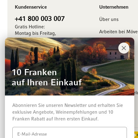
Kundenservice
Unternehmen
+41 800 003 007
Über uns
Gratis Hotline:
Arbeiten bei Möv
Montag bis Freitag,
8.00 bis 18.00 Uhr
Management
Kontaktieren Sie uns
Medienkontakt
Events
10 Franken
Winzer
auf Ihren Einkauf
Newsletter-Anmel
Abonnieren Sie unseren Newsletter und erhalten Sie
exklusive Angebote, Weinempfehlungen und 10
Zahlungsarten
Franken Rabatt auf Ihren ersten Einkauf.