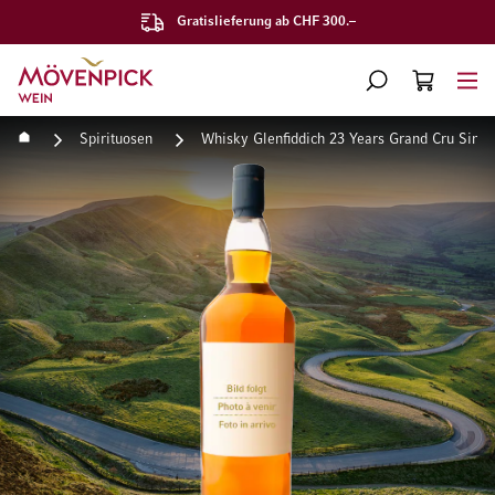
Gratislieferung ab CHF 300.–
Zur Startseite
SUCHE
WARENKORB
Minicart
Startseite
Spirituosen
Whisky Glenfiddich 23 Years Grand Cru Singl
Zum Ende der Bildgalerie springen
Zum Anfang der Bildgaleri