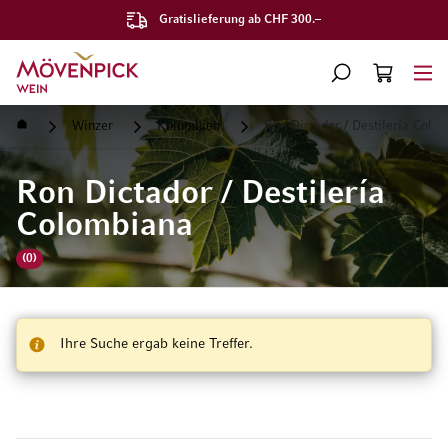
Gratislieferung ab CHF 300.–
Zur Startseite
SUCHE
WARENKORB
Minicart
Startseite
Winzer
Kolumbien
Ron Dictador / Destilería Colo
Ron Dictador / Destilería
Colombiana
(0)
Ihre Suche ergab keine Treffer.