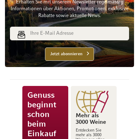
Erhalten Sie mit unserem Newsletter regelmässig
Informationen über Aktionen, Promotionen, exklusive
Rabatte sowie aktuelle News.
E-Mail Adresse
Jetzt abonnieren
Genuss
beginnt
schon
Mehr als
3000 Weine
beim
Entdecken Sie
Einkauf
mehr als 3000