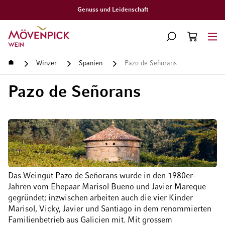
Gratislieferung ab CHF 300.–
Zur Startseite
SUCHE
WARENKORB
Minicart
Startseite
Winzer
Spanien
Pazo de Señorans
Pazo de Señorans
Das Weingut Pazo de Señorans wurde in den 1980er-
Jahren vom Ehepaar Marisol Bueno und Javier Mareque
gegründet; inzwischen arbeiten auch die vier Kinder
Marisol, Vicky, Javier und Santiago in dem renommierten
Familienbetrieb aus Galicien mit. Mit grossem