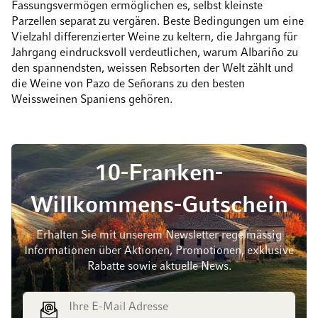
Fassungsvermögen ermöglichen es, selbst kleinste
Parzellen separat zu vergären. Beste Bedingungen um eine
Vielzahl differenzierter Weine zu keltern, die Jahrgang für
Jahrgang eindrucksvoll verdeutlichen, warum Albariño zu
den spannendsten, weissen Rebsorten der Welt zählt und
die Weine von Pazo de Señorans zu den besten
Weissweinen Spaniens gehören.
10-Franken-
Willkommens-Gutschein
Erhalten Sie mit unserem Newsletter regelmässig
Informationen über Aktionen, Promotionen, exklusive
Rabatte sowie aktuelle News.
E-Mail Adresse