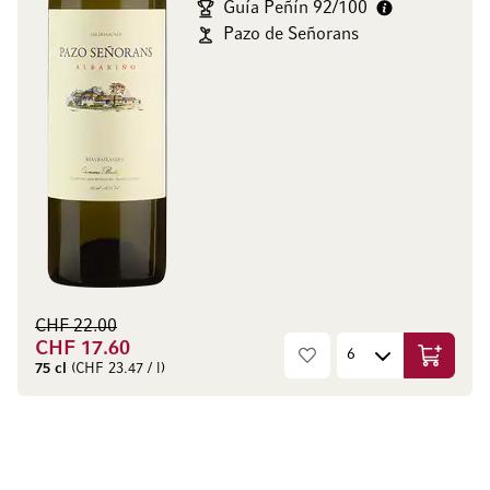
Guía Peñín 92/100
Pazo de Señorans
CHF 22.00
CHF 17.60
In den W
75 cl
(CHF 23.47 / l)