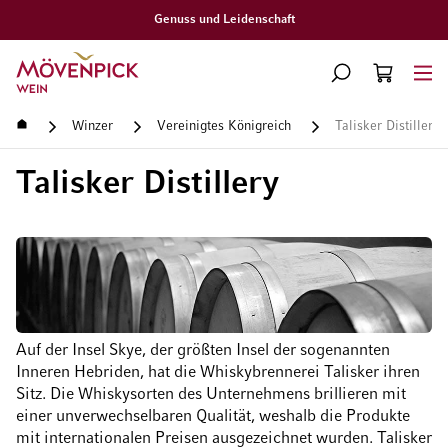
denschaft
Gratislief
Zur Startseite
SUCHE
WARENKORB
Minicart
Startseite
Winzer
Vereinigtes Königreich
Talisker Distillery
Talisker Distillery
Auf der Insel Skye, der größten Insel der sogenannten
Inneren Hebriden, hat die Whiskybrennerei Talisker ihren
Sitz. Die Whiskysorten des Unternehmens brillieren mit
einer unverwechselbaren Qualität, weshalb die Produkte
mit internationalen Preisen ausgezeichnet wurden. Talisker