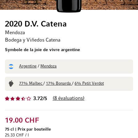
2020 D.V. Catena
Mendoza
Bodega y Viñedos Catena
Symbole de la joie de vivre argentine
Argentine
/
Mendoza
77% Malbec
/
17% Bonarda
/
6% Petit Verdot
8
évaluations
3.72/5
19.00 CHF
75 cl
|
Prix par bouteille
25.33 CHF / l