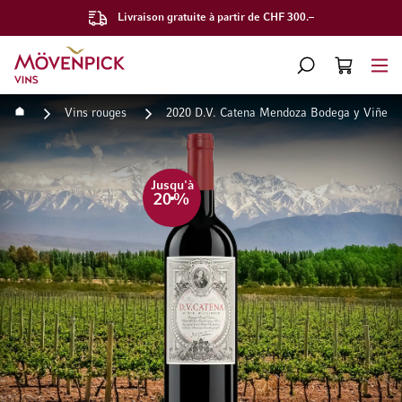
Livraison gratuite à partir de CHF 300.–
Aller à la page d'accueil
CHERCHER
PANIER
Minicart
Accueil
Vins rouges
2020 D.V. Catena Mendoza Bodega y Viñedo
Passer à la fin de la galerie d’images
Passer au début de la Gale
Jusqu'à
20
%