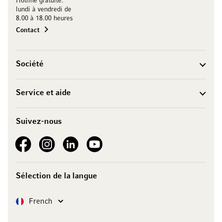
Hotline gratuite:
lundi à vendredi de
8.00 à 18.00 heures
Contact
Société
Service et aide
Suivez-nous
See our Facebook
See our Instagram account
See our LinkedIn
See our YouTube channel
Sélection de la langue
Langue
French