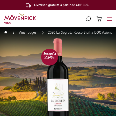
Livraison gratuite à partir de CHF 300.–
Aller à la page d'accueil
CHERCHER
PANIER
Minicart
Accueil
Vins rouges
2020 La Segreta Rosso Sicilia DOC Aziende 
Passer à la fin de la galerie d’images
Passer au début de la Gale
Jusqu'à
23
%