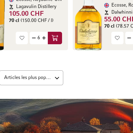
Ecosse, 
Lagavulin Distillery
Dalwhinnie
105.00 CHF
55.00 CH
70 cl
(150.00 CHF / l)
70 cl
(78.57 C
Ajouter au panier
s