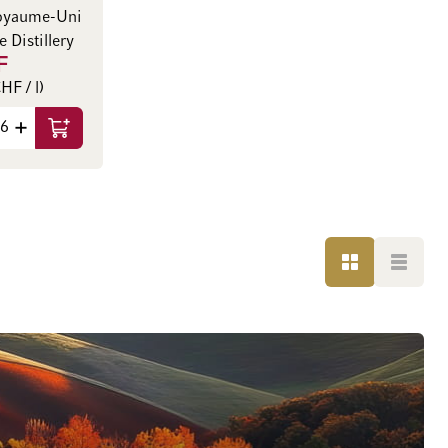
Royaume-Uni
 Distillery
F
HF / l)
Ajouter au panier
GRILLE
LISTE