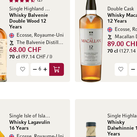
2
Single Highland Malt
Double Cask
Whisky Balvenie
Whisky Maca
Double Wood 12
12 Years
Years
Ecosse, 
Ecosse, Royaume-Uni
Macallan D
The Balvenie Distillery Company Limited
89.00 CH
68.00 CHF
70 cl
(127.14 
70 cl
(97.14 CHF / l)
Ajouter au panier
Single Isle of Islay Malt
Whisky Lagavulin
Whisky
16 Years
Dalwhinnie 
Years
Ecosse, Royaume-Uni