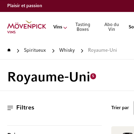
Plaisir et passion
Aller à la page d'accueil
Tasting
Abo du
Vins
So
Boxes
Vin
Accueil
Spiritueux
Whisky
Royaume-Uni
Royaume-Uni
5
Filtres
ha
Trier par