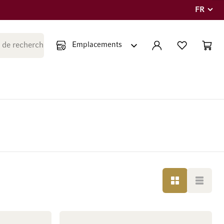
FR
Langue
Fermer la recherche
COMPTE
LISTE PERSONNE
PANIE
Minicar
GRILLE
LISTE