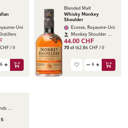
Blended Malt
llan
Whisky Monkey
Shoulder
Royaume-Uni
Ecosse, Royaume-Uni
istillers
Monkey Shoulder Williams Grant&Sons
F
44.00 CHF
CHF / l)
70 cl
(62.86 CHF / l)
Ajouter au panier
Ajouter au
Single Highlands Malt
15