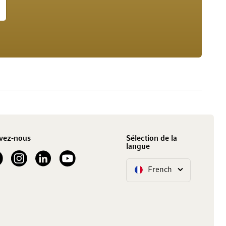
vez-nous
Sélection de la
langue
our Facebook
See our Instagram account
See our LinkedIn
See our YouTube channel
French
Langue