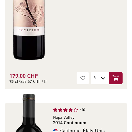
179.00 CHF
Ajouter 
75 cl
(238.67 CHF / l)
6
Napa Valley
2014 Continuum
Californie, États-Unis