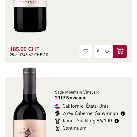
185.00 CHF
Ajouter 
75 cl
(246.67 CHF / l)
Sage Mountain Vineyard
2019 Novicium
Californie, États-Unis
76% Cabernet Sauvignon
James Suckling 96/100
Continuum