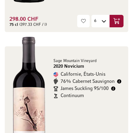
298.00 CHF
Ajouter 
75 cl
(397.33 CHF / l)
Sage Mountain Vineyard
2020 Novicium
Californie, États-Unis
76% Cabernet Sauvignon
James Suckling 95/100
Continuum