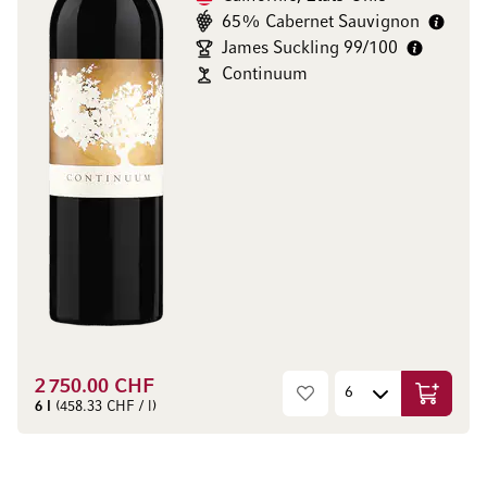
65% Cabernet Sauvignon
James Suckling 99/100
Continuum
2 750.00 CHF
Ajouter 
6 l
(458.33 CHF / l)