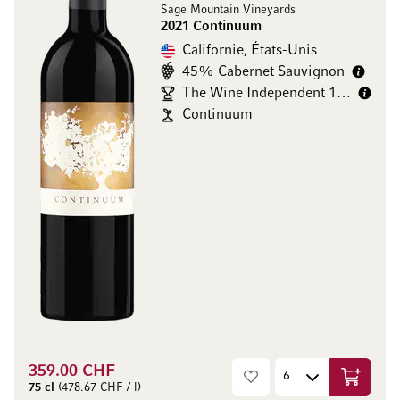
Sage Mountain Vineyards
2021 Continuum
Californie, États-Unis
45% Cabernet Sauvignon
The Wine Independent 100/100
Continuum
359.00 CHF
Ajouter 
75 cl
(478.67 CHF / l)