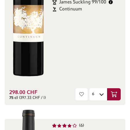
James Suckling 99/100
Continuum
298.00 CHF
Ajouter 
75 cl
(397.33 CHF / l)
6