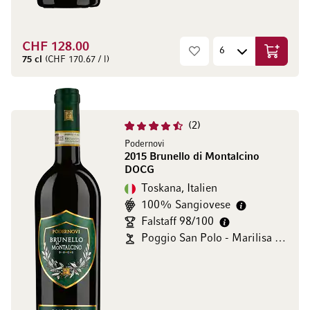
CHF 128.00
In den W
75 cl
(CHF 170.67 / l)
2
Podernovi
2015 Brunello di Montalcino
DOCG
Toskana, Italien
100% Sangiovese
Falstaff 98/100
Poggio San Polo - Marilisa Allegrini