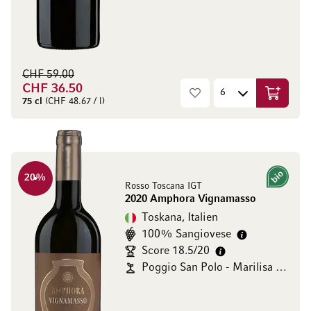
CHF 59.00
CHF 36.50
In den W
75 cl
(CHF 48.67 / l)
20
%
Bio
Rosso Toscana IGT
2020 Amphora Vignamasso
Toskana, Italien
100% Sangiovese
Score 18.5/20
Poggio San Polo - Marilisa Allegrini