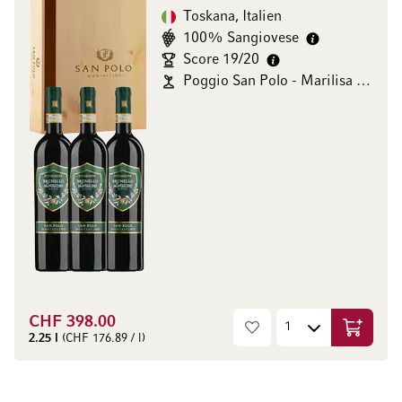
Toskana, Italien
100% Sangiovese
Score 19/20
Poggio San Polo - Marilisa Allegrini
CHF 398.00
In den W
2.25 l
(CHF 176.89 / l)