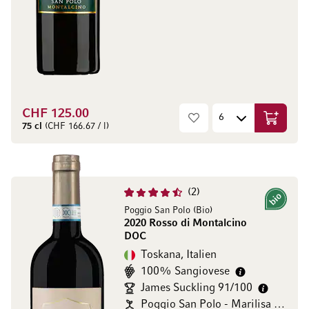
CHF 125.00
In den W
75 cl
(CHF 166.67 / l)
2
Bio
Poggio San Polo (Bio)
2020 Rosso di Montalcino
DOC
Toskana, Italien
100% Sangiovese
James Suckling 91/100
Poggio San Polo - Marilisa Allegrini