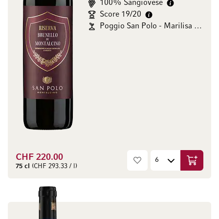
100% Sangiovese
Score 19/20
Poggio San Polo - Marilisa Allegrini
CHF 220.00
In den W
75 cl
(CHF 293.33 / l)