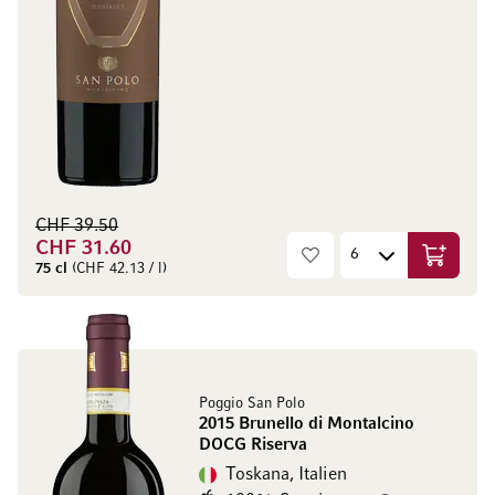
CHF 39.50
CHF 31.60
In den W
75 cl
(CHF 42.13 / l)
Poggio San Polo
2015 Brunello di Montalcino
DOCG Riserva
Toskana, Italien