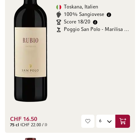
Toskana, Italien
100% Sangiovese
Score 18/20
Poggio San Polo - Marilisa Allegrini
CHF 16.50
In den W
75 cl
(CHF 22.00 / l)