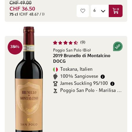
CHF 49.00
CHF 36.50
In den W
75 cl
(CHF 48.67 / l)
9
38
%
Bio
Poggio San Polo (Bio)
2019 Brunello di Montalcino
DOCG
Toskana, Italien
100% Sangiovese
James Suckling 95/100
Poggio San Polo - Marilisa Allegrini