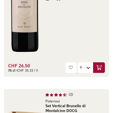
CHF 26.50
In den W
75 cl
(CHF 35.33 / l)
2
Podernovi
Set Vertical Brunello di
Montalcino DOCG