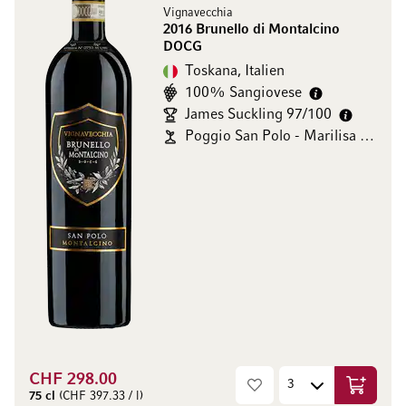
Vignavecchia
2016 Brunello di Montalcino
DOCG
Toskana, Italien
100% Sangiovese
James Suckling 97/100
Poggio San Polo - Marilisa Allegrini
CHF 298.00
In den W
75 cl
(CHF 397.33 / l)