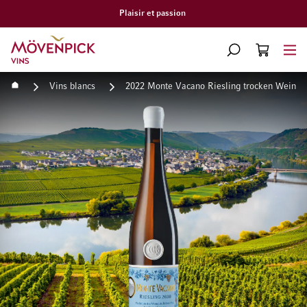
Livraison gratuite à partir de CHF 300.–
Aller à la page d'accueil
CHERCHER
PANIER
Minicart
Accueil
Vins blancs
2022 Monte Vacano Riesling trocken Weingu
Passer à la fin de la galerie d’images
Passer au début de la Gale