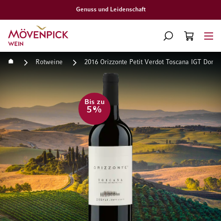
Gratislieferung ab CHF 300.–
Zur Startseite
SUCHE
WARENKORB
Minicart
Startseite
Rotweine
2016 Orizzonte Petit Verdot Toscana IGT Donn
Zum Ende der Bildgalerie springen
Zum Anfang der Bildgaleri
Bis zu
5
%