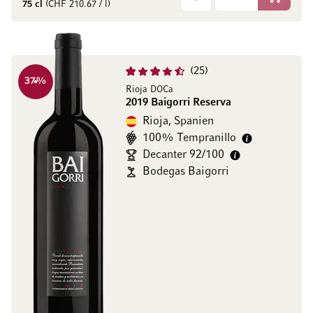
In den W
75 cl
(CHF 210.67 / l)
25
37
%
Rioja DOCa
2019 Baigorri Reserva
Rioja, Spanien
100% Tempranillo
Decanter 92/100
Bodegas Baigorri