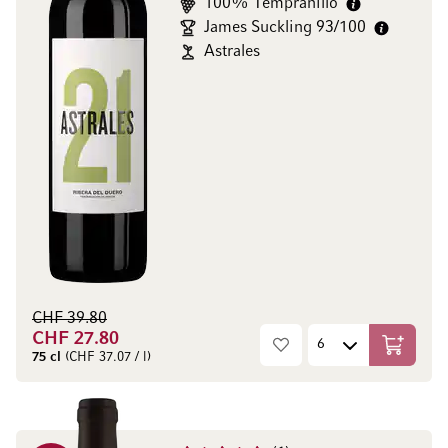
100% Tempranillo
James Suckling 93/100
Astrales
CHF 39.80
CHF 27.80
In den W
75 cl
(CHF 37.07 / l)