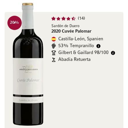
14
20
%
Sardón de Duero
2020 Cuvée Palomar
Castilla-León, Spanien
53% Tempranillo
Gilbert & Gaillard 98/100
Abadía Retuerta