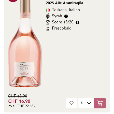
2025 Alìe Ammiraglia
Toskana, Italien
Syrah
Score 18/20
Frescobaldi
CHF 18.90
CHF 16.90
In den W
75 cl
(CHF 22.53 / l)