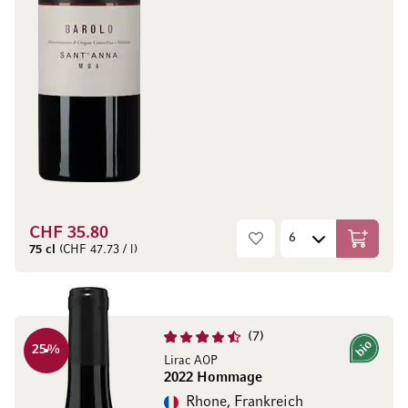
CHF 35.80
In den W
75 cl
(CHF 47.73 / l)
7
25
%
Bio
Lirac AOP
2022 Hommage
Rhone, Frankreich