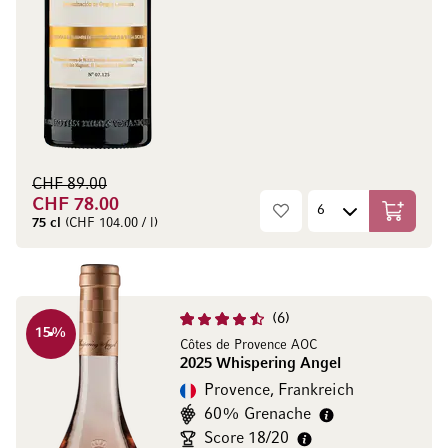
CHF 89.00
CHF 78.00
In den W
75 cl
(CHF 104.00 / l)
6
15
%
Côtes de Provence AOC
2025 Whispering Angel
Provence, Frankreich
60% Grenache
Score 18/20