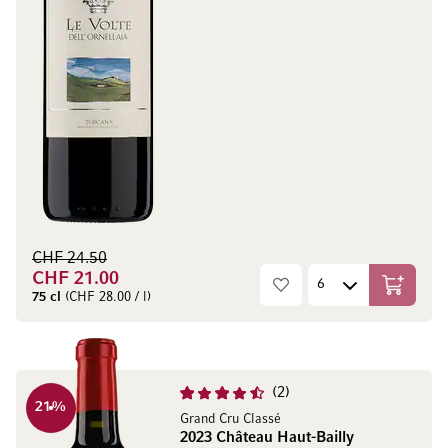
CHF 24.50
CHF 21.00
In den W
75 cl
(CHF 28.00 / l)
2
21
%
Grand Cru Classé
2023 Château Haut-Bailly