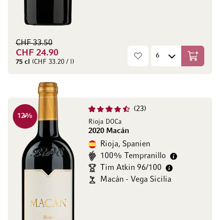
CHF 33.50
CHF 24.90
In den W
75 cl
(CHF 33.20 / l)
23
12
%
Rioja DOCa
2020 Macán
Rioja, Spanien
100% Tempranillo
Tim Atkin 96/100
Macán - Vega Sicilia