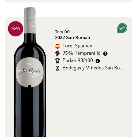
16
%
Bio
Toro DO
2022 San Román
Toro, Spanien
95% Tempranillo
Parker 93/100
Bodegas y Viñedos San Román