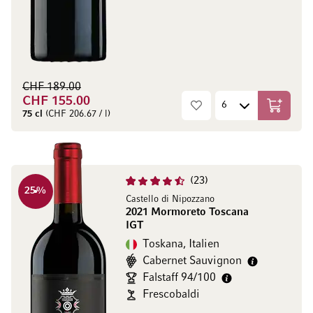
CHF 189.00
CHF 155.00
In den W
75 cl
(CHF 206.67 / l)
23
25
%
Castello di Nipozzano
2021 Mormoreto Toscana
IGT
Toskana, Italien
Cabernet Sauvignon
Falstaff 94/100
Frescobaldi