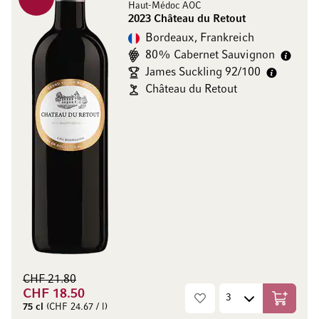
Haut-Médoc AOC
2023 Château du Retout
Bordeaux, Frankreich
80% Cabernet Sauvignon
James Suckling 92/100
Château du Retout
CHF 21.80
CHF 18.50
In den W
75 cl
(CHF 24.67 / l)