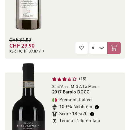
CHF 34.50
CHF 29.90
In den W
75 cl
(CHF 39.87 / l)
18
Sant'Anna M G A La Morra
2017 Barolo DOCG
Piemont, Italien
100% Nebbiolo
Score 18.5/20
Tenuta L'Illumintata