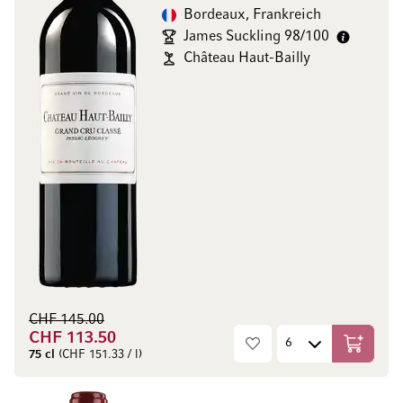
Bordeaux, Frankreich
James Suckling 98/100
Château Haut-Bailly
CHF 145.00
CHF 113.50
In den W
75 cl
(CHF 151.33 / l)