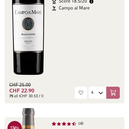
Score 18.5/20
Campo al Mare
CHF 25.00
CHF 22.90
In den W
75 cl
(CHF 30.53 / l)
4
15
%