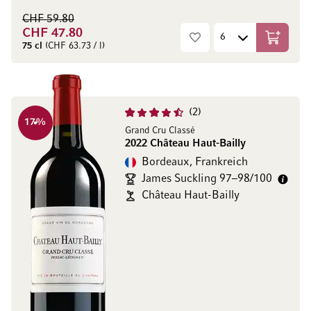
CHF 59.80
CHF 47.80
In den W
75 cl
(CHF 63.73 / l)
2
17
%
Grand Cru Classé
2022 Château Haut-Bailly
Bordeaux, Frankreich
James Suckling 97–98/100
Château Haut-Bailly