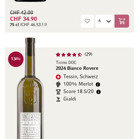
CHF 42.00
CHF 34.90
In den W
75 cl
(CHF 46.53 / l)
29
13
%
Ticino DOC
2024 Bianco Rovere
Tessin, Schweiz
100% Merlot
Score 18.5/20
Gialdi