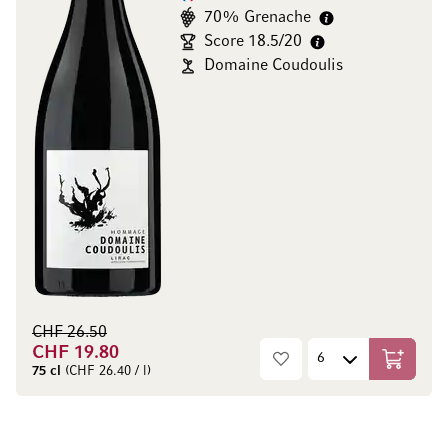
70% Grenache
Score 18.5/20
Domaine Coudoulis
CHF 26.50
CHF 19.80
In den W
75 cl
(CHF 26.40 / l)