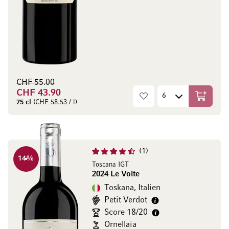
CHF 55.00
CHF 43.90
In den W
75 cl
(CHF 58.53 / l)
1
14
%
Toscana IGT
2024 Le Volte
Toskana, Italien
Petit Verdot
Score 18/20
Ornellaia