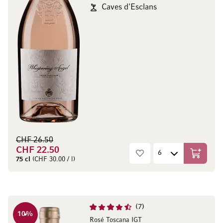
Caves d'Esclans
CHF 26.50
CHF 22.50
In den W
75 cl
(CHF 30.00 / l)
7
10
%
Rosé Toscana IGT