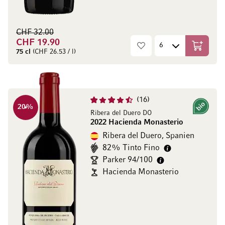
CHF 32.00
CHF 19.90
In den W
75 cl
(CHF 26.53 / l)
16
20
%
Bio
Ribera del Duero DO
2022 Hacienda Monasterio
Ribera del Duero, Spanien
82% Tinto Fino
Parker 94/100
Hacienda Monasterio