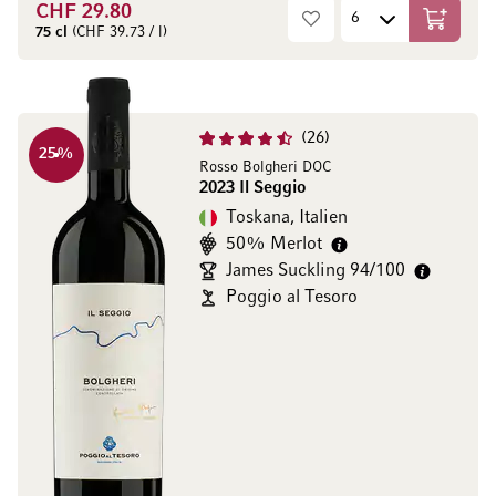
CHF 29.80
In den W
75 cl
(CHF 39.73 / l)
26
25
%
Rosso Bolgheri DOC
2023 Il Seggio
Toskana, Italien
50% Merlot
James Suckling 94/100
Poggio al Tesoro