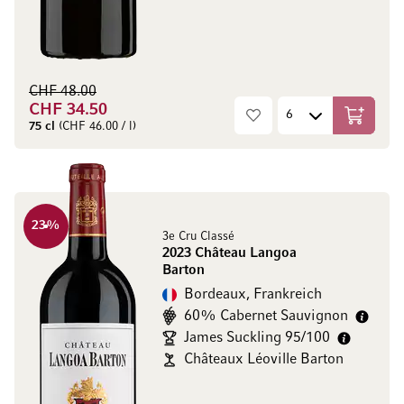
CHF 48.00
CHF 34.50
In den W
75 cl
(CHF 46.00 / l)
23
%
3e Cru Classé
2023 Château Langoa
Barton
Bordeaux, Frankreich
60% Cabernet Sauvignon
James Suckling 95/100
Châteaux Léoville Barton