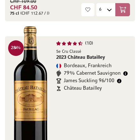
CHF 109.00
CHF 84.50
In den W
75 cl
(CHF 112.67 / l)
10
28
%
5e Cru Classé
2023 Château Batailley
Bordeaux, Frankreich
79% Cabernet Sauvignon
James Suckling 96/100
Château Batailley