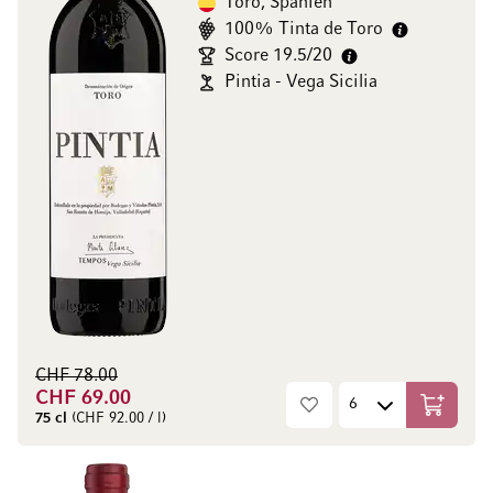
Toro, Spanien
100% Tinta de Toro
Score 19.5/20
Pintia - Vega Sicilia
CHF 78.00
CHF 69.00
In den W
75 cl
(CHF 92.00 / l)