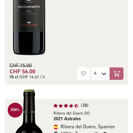
CHF 75.00
CHF 56.00
In den W
75 cl
(CHF 74.67 / l)
38
30
%
Ribera del Duero DO
2021 Astrales
Ribera del Duero, Spanien