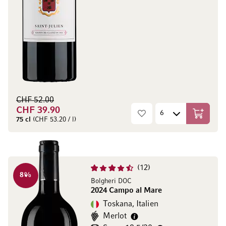
CHF 52.00
CHF 39.90
In den W
75 cl
(CHF 53.20 / l)
12
8
%
Bolgheri DOC
2024 Campo al Mare
Toskana, Italien
Merlot