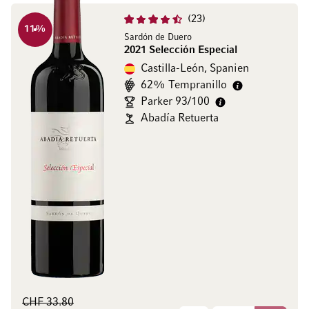
23
11
%
Sardón de Duero
2021 Selección Especial
Castilla-León, Spanien
62% Tempranillo
Parker 93/100
Abadía Retuerta
CHF 33.80