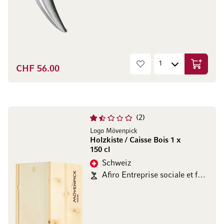
CHF 56.00
In den W
2
Logo Mövenpick
Holzkiste / Caisse Bois 1 x
150 cl
Schweiz
Afiro Entreprise sociale et formatrice