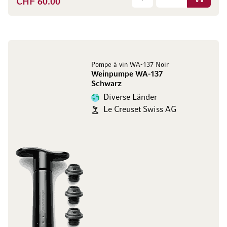
CHF 60.00
In den W
Pompe à vin WA-137 Noir
Weinpumpe WA-137
Schwarz
Diverse Länder
Le Creuset Swiss AG