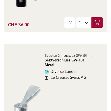
CHF 36.00
In den W
Bouchon à mousseux SW-101 Metal
Sektverschluss SW-101
Metal
Diverse Länder
Le Creuset Swiss AG