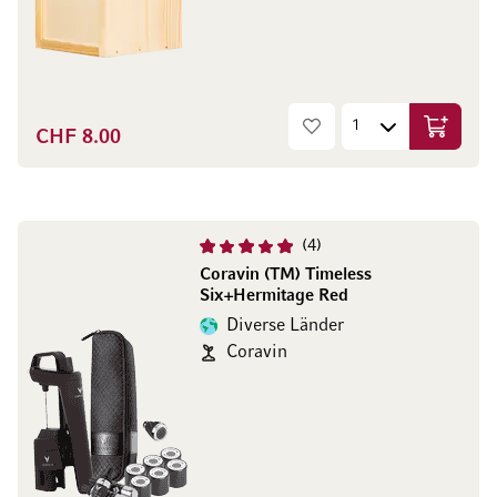
CHF 8.00
In den W
4
Coravin (TM) Timeless
Six+Hermitage Red
Diverse Länder
Coravin