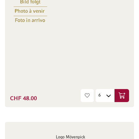
CHF 48.00
In den W
Logo Mövenpick