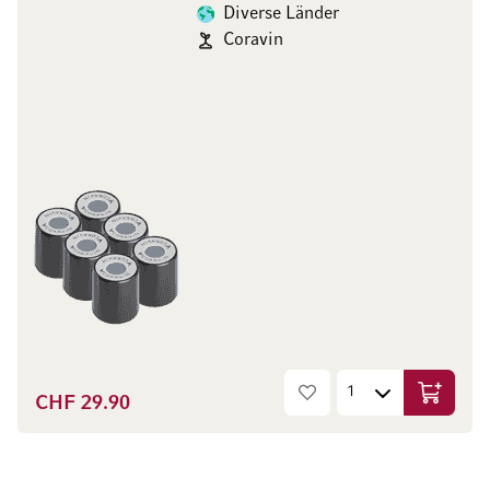
Diverse Länder
Coravin
CHF 29.90
In den W