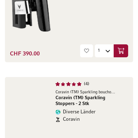
CHF 390.00
In den W
4
Coravin (TM) Sparkling bouchons - 2 pcs
Coravin (TM) Sparkling
Stoppers - 2 Stk
Diverse Länder
Coravin