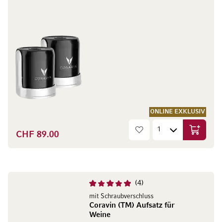
ONLINE EXKLUSIV
CHF 89.00
In den W
4
mit Schraubverschluss
Coravin (TM) Aufsatz für
Weine