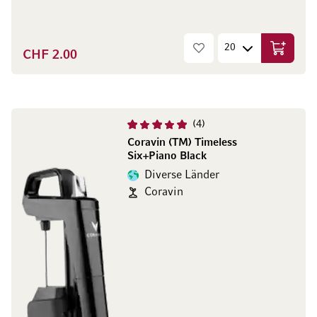
CHF 2.00
In den W
4
Coravin (TM) Timeless
Six+Piano Black
Diverse Länder
Coravin