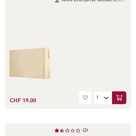
Afiro Entreprise sociale et formatrice
CHF 19.00
In den W
2