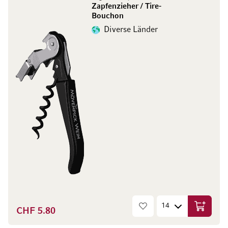
Zapfenzieher / Tire-
Bouchon
Diverse Länder
CHF 5.80
In den W