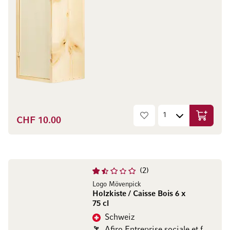
CHF 10.00
In den W
2
Logo Mövenpick
Holzkiste / Caisse Bois 6 x
75 cl
Schweiz