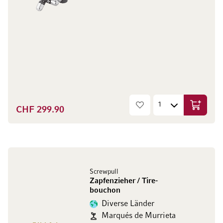
CHF 299.90
In den W
Screwpull
Zapfenzieher / Tire-
bouchon
Diverse Länder
Marqués de Murrieta