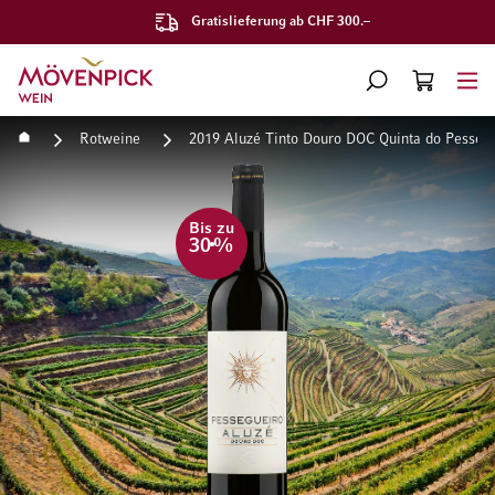
Gratislieferung ab CHF 300.–
Zur Startseite
SUCHE
WARENKORB
Minicart
Startseite
Rotweine
2019 Aluzé Tinto Douro DOC Quinta do Pesseg
Zum Ende der Bildgalerie springen
Zum Anfang der Bildgaleri
Bis zu
30
%