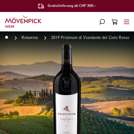
Gratislieferung ab CHF 300.–
Zur Startseite
SUCHE
WARENKORB
Minicart
Startseite
Rotweine
2019 Pristinum di Viandante del Cielo Rosso 
Zum Ende der Bildgalerie springen
Zum Anfang der Bildgaleri