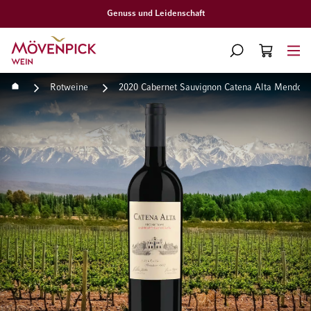
Gratislieferung ab CHF 300.–
Zur Startseite
SUCHE
WARENKORB
Minicart
Startseite
Rotweine
2020 Cabernet Sauvignon Catena Alta Mendoza
Zum Ende der Bildgalerie springen
Zum Anfang der Bildgaleri