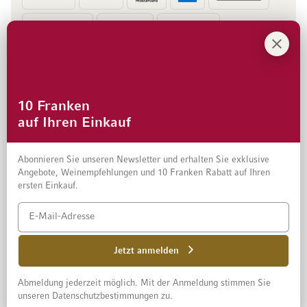
Vorkasse
Rechnung
10 Franken
auf Ihren Einkauf
Abonnieren Sie unseren Newsletter und erhalten Sie exklusive
Angebote, Weinempfehlungen und 10 Franken Rabatt auf Ihren
ersten Einkauf.
Impressum
Datenschutz und Disclaimer
AGB
Jetzt anmelden
Abmeldung jederzeit möglich. Mit der Anmeldung stimmen Sie
© 2026 Mövenpick Wein Schweiz AG
unseren Datenschutzbestimmungen zu.