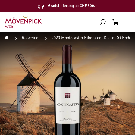
Gratislieferung ab CHF 300.–
Zur Startseite
SUCHE
WARENKORB
Minicart
Startseite
Rotweine
2020 Montecastro Ribera del Duero DO Bodega
Zum Ende der Bildgalerie springen
Zum Anfang der Bildgaleri