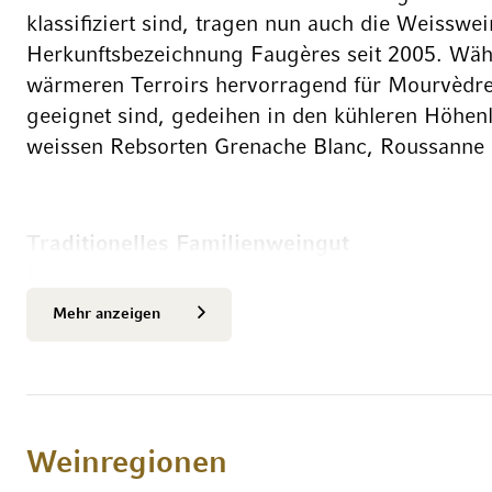
klassifiziert sind, tragen nun auch die Weisswei
Herkunftsbezeichnung Faugères seit 2005. Wäh
wärmeren Terroirs hervorragend für Mourvèdr
geeignet sind, gedeihen in den kühleren Höhen
weissen Rebsorten Grenache Blanc, Roussanne 
Traditionelles Familienweingut
Die Ursprünge von Château de la Liquière gehe
Familie Vidal-Dumoulin, der das Weingut in de
Mehr anzeigen
im Jahr 1961 gründete. In mittlerweile dritter G
Familie Vidal-Dumoulin das historische Anwese
Jahrhundert zurückreichen. Die Rebfläche von C
Hektar, die sich auf 70 verschiedene Parzellen v
Akribie wird jede Lage beziehungsweise jedes 
Weinregionen
Charakteristik, selbst das kleinste Mikro-Terro