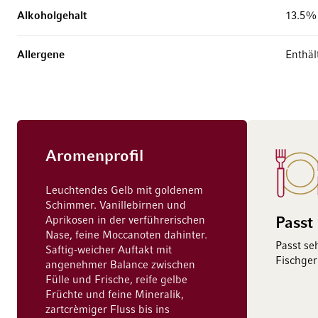
Alkoholgehalt
13.5%
Allergene
Enthält
Aromenprofil
Leuchtendes Gelb mit goldenem
Schimmer. Vanillebirnen und
Aprikosen in der verführerischen
Passt
Nase, feine Moccanoten dahinter.
Passt se
Saftig-weicher Auftakt mit
Fischger
angenehmer Balance zwischen
Fülle und Frische, reife gelbe
Früchte und feine Mineralik,
zartcrèmiger Fluss bis ins