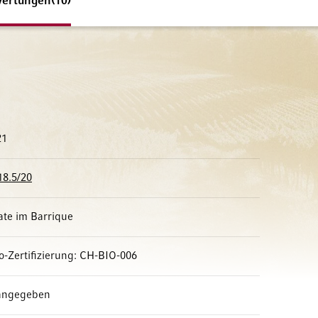
ertungen
10
21
18.5/20
te im Barrique
io-Zertifizierung: CH-BIO-006
 angegeben