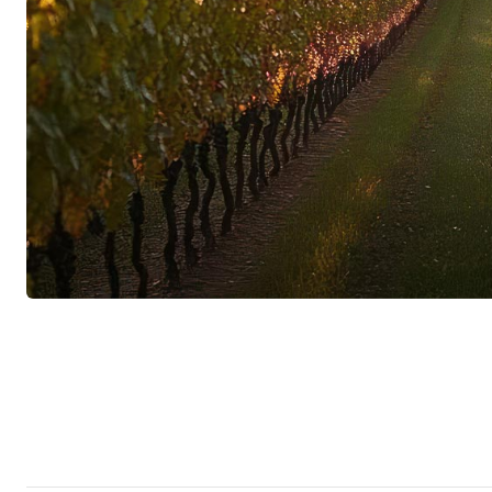
Bei der Weinbereitung im Keller gibt es keine f
Jahrgang ein Unikat ist, an das sich die Familie 
Weinkeller wie im Weinberg nimmt Handarbeit 
ein, bei Château de la Liquière es gibt keine 
sondern die Vinifikation wird aus voller Überze
Methoden vollzogen. Perfekte Trauben sind de
wesentliche Voraussetzung für die grossartigen 
Deshalb wird die gesamte Fläche seit vielen Ja
biologischen Weinbaus bewirtschaftet. Neben d
auch strenge, mehrfache Selektion, schonende V
Holzfässern unterschiedlicher Grösse – von Bar
für die Familie Vidal-Dumoulin eine entscheiden
Weine voller Charme entstehen, die das schiefr
widerspiegeln.