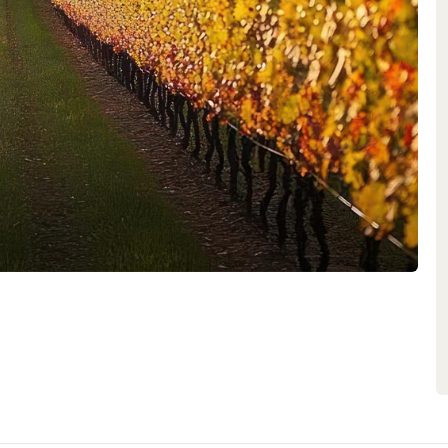
esten Verfahren, da jeder
mit viel Sensibilität anpasst. Im
einen elementaren Stellenwert
supermodernen Technologien,
ugung nach traditionellen
r Ausgangspunkt und die
Weine, die hier entstehen.
hren nach den Grundsätzen des
em idealen Lesezeitpunkt spielen
inifikation und der Ausbau in
riques bis zu grossen Foudres –
de Rolle, damit charaktervolle
ige Terroir des Faugères bestens