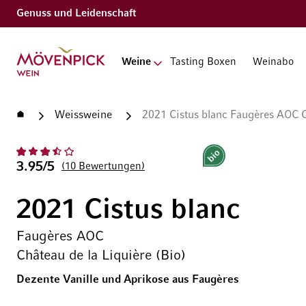
Genuss und Leidenschaft
Zur Startseite
Weine
Tasting Boxen
Weinabo
Startseite
Weissweine
2021 Cistus blanc Faugères AOC Ch
Bio
3.95/5
10
Bewertungen
2021 Cistus blanc
Faugères AOC
Château de la Liquière (Bio)
Dezente Vanille und Aprikose aus Faugères