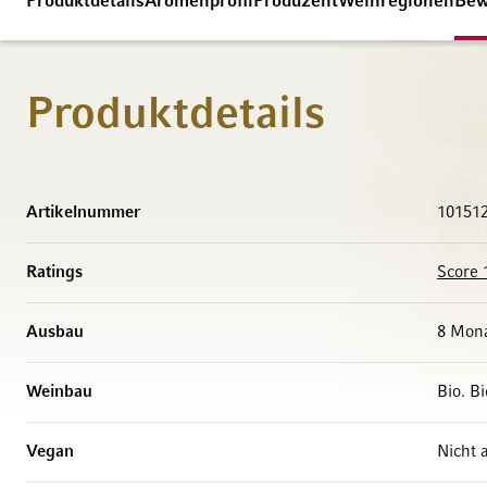
Produktdetails
Aromenprofil
Produzent
Weinregionen
Bew
Produktdetails
Weitere Informationen
Artikelnummer
10151
Ratings
Score 
Ausbau
8 Mona
Weinbau
Bio. B
Vegan
Nicht