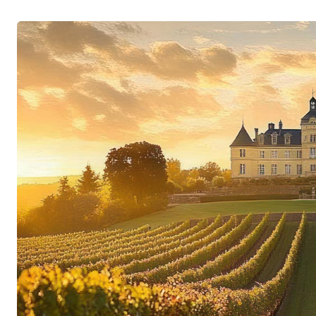
separat vinifiziert, um die jeweilige Persönlichk
Geltung zu bringen.
Schiefer-Terroir und mediterranes Klima
Die Böden der Region bieten überwiegend aus S
anspruchsvolles, raues und steiniges Terroir, 
nach Wasser ihre Wurzeln tief in das harte, dun
niedrige Erträge und Trauben voll konzentriert
Die klimatischen Bedingungen in Faugères sind
denn der Schieferboden speichert die Wärme de
wieder an die Rebstöcke abgibt und auf dieser 
beiträgt. Die Höhenlage und die kalten Fallwind
Herausforderung für die Reben dar, zugleich abe
Rebkrankheiten in den Weinbergen und sorgt fü
Früchte sowie eine grandiose Balance der Wein
Viel Handwerk – im Weinberg und im Keller