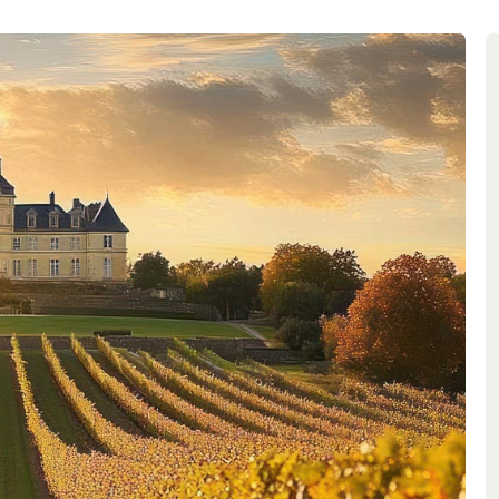
eit der Parzelle perfekt zur
chiefer und bieten den ein
in dem Rebstöcke auf der Suche
kle Gestein treiben müssen –
em Geschmack sind das Resultat.
 für Weinanbau geradezu ideal,
r Sonnenstrahlen, die er nachts
Weise zur perfekten Traubenreife
e der Region stellen zwar eine
r verhindert die trockene Luft
r regelmässige Erfrischung der
e.