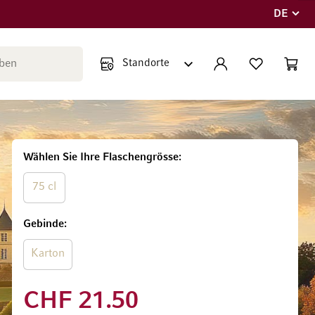
DE
Sprache
Suche schließen
KONTO
WUNSCHLISTE
WARE
Minicar
Wählen Sie Ihre Flaschengrösse
75 cl
Gebinde
Karton
CHF 21.50