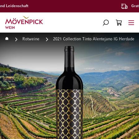
Gratislieferung ab CHF 300.–
Zur Startseite
SUCHE
WARENKORB
Minicart
Startseite
Rotweine
2021 Collection Tinto Alentejano IG Herdade A
Zum Ende der Bildgalerie springen
Zum Anfang der Bildgaleri