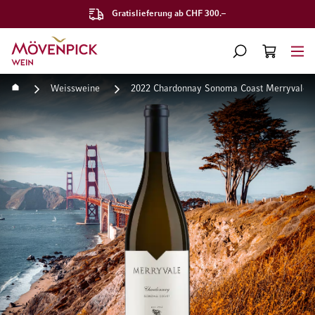
Gratislieferung ab CHF 300.–
Zur Startseite
SUCHE
WARENKORB
Minicart
Startseite
Weissweine
2022 Chardonnay Sonoma Coast Merryvale 
Zum Ende der Bildgalerie springen
Zum Anfang der Bildgaleri