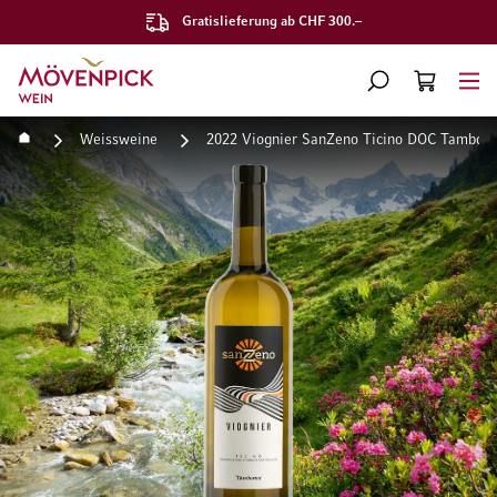
Gratislieferung ab CHF 300.–
Zur Startseite
SUCHE
WARENKORB
Minicart
Startseite
Weissweine
2022 Viognier SanZeno Ticino DOC Tambori
Zum Ende der Bildgalerie springen
Zum Anfang der Bildgaleri